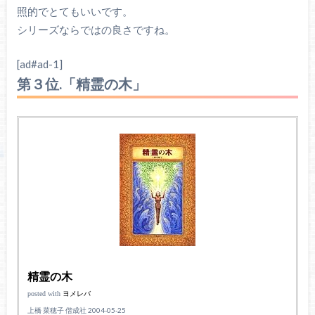
照的でとてもいいです。
シリーズならではの良さですね。
[ad#ad-1]
第３位.「精霊の木」
精霊の木
posted with
ヨメレバ
上橋 菜穂子 偕成社 2004-05-25