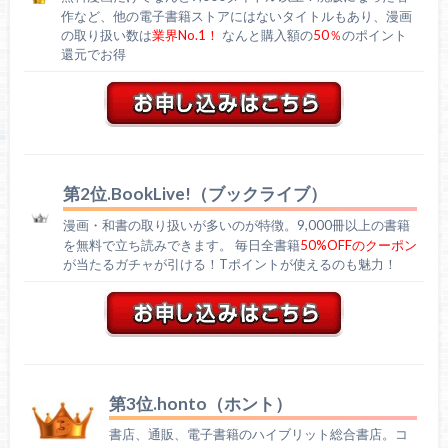
作など、他の電子書籍ストアにはないタイトルもあり、漫画
の取り扱い数は
業界No.1！
なんと購入額の
50％
のポイント
還元でお得
第2位.BookLive!（ブックライブ）
漫画・和書の取り扱いが多いのが特徴。9,000冊以上の書籍
を無料で立ち読みできます。 毎日全書籍
50%OFFのクーポン
が当たるガチャが引ける！Tポイントが使えるのも魅力！
第3位.honto（ホント）
書店、通販、電子書籍のハイブリット総合書店。コ