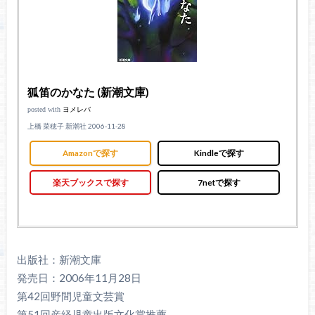
狐笛のかなた (新潮文庫)
posted with
ヨメレバ
上橋 菜穂子 新潮社 2006-11-28
Amazonで探す
Kindleで探す
楽天ブックスで探す
7netで探す
出版社：新潮文庫
発売日：2006年11月28日
第42回野間児童文芸賞
第51回産経児童出版文化賞推薦