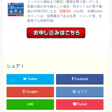
ミックから雑誌まで幅広い書籍を取り扱っている。
対象の紙の本を購入した場合、同タイトルの電子書
籍が50%OFFになる
「読割50」
がお得。 共通honto
ポイントは、提携書店である丸善、ジュンク堂、文
教堂でも利用可能。
シェア！
Twitter
Facebook
Google+
はてブ
LINE
Pocket