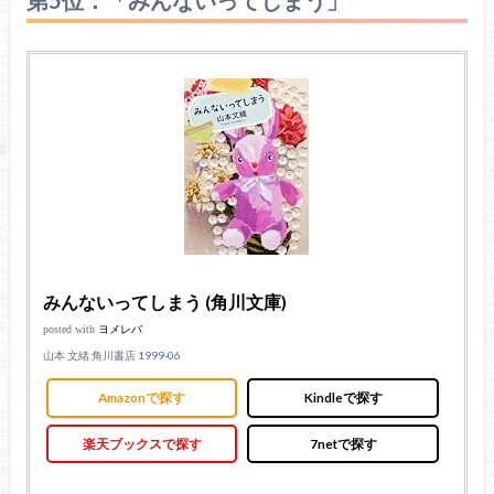
第5位：「みんないってしまう」
みんないってしまう (角川文庫)
posted with
ヨメレバ
山本 文緒 角川書店 1999-06
Amazonで探す
Kindleで探す
楽天ブックスで探す
7netで探す