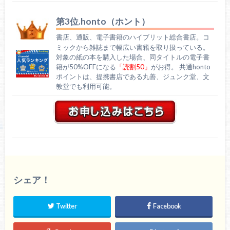
第3位.honto（ホント）
書店、通販、電子書籍のハイブリット総合書店。コ
ミックから雑誌まで幅広い書籍を取り扱っている。
対象の紙の本を購入した場合、同タイトルの電子書
籍が50%OFFになる
「読割50」
がお得。 共通honto
ポイントは、提携書店である丸善、ジュンク堂、文
教堂でも利用可能。
シェア！
Twitter
Facebook