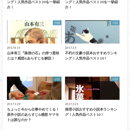
ング！人気作品ベスト20を一挙紹
ング！人気作品ベスト20を一挙紹
介！
介！
小説
小説
2017.8.15
2017.3.5
山本有三『路傍の石』の持つ意味
不朽の文豪小説本おすすめランキ
とは？感想&あらすじを解説！
ング！人気作品ベスト10！
小説
小説
2017.3.29
2017.3.21
ちょっと今から仕事やめてくる！
推理小説おすすめ小説本ランキン
原作小説のあらすじ&感想 ヤマモ
グ！人気作品ベスト10！
トは誰なのか？