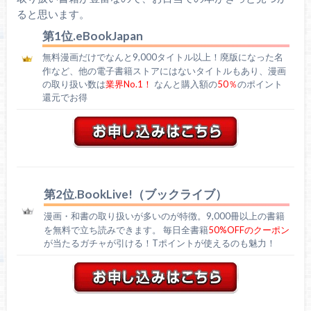
ると思います。
第1位.eBookJapan
無料漫画だけでなんと9,000タイトル以上！廃版になった名
作など、他の電子書籍ストアにはないタイトルもあり、漫画
の取り扱い数は
業界No.1！
なんと購入額の
50％
のポイント
還元でお得
第2位.BookLive!（ブックライブ）
漫画・和書の取り扱いが多いのが特徴。9,000冊以上の書籍
を無料で立ち読みできます。 毎日全書籍
50%OFFのクーポン
が当たるガチャが引ける！Tポイントが使えるのも魅力！