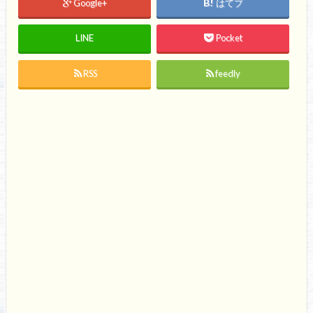
Google+
はてブ
LINE
Pocket
RSS
feedly