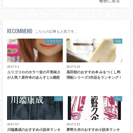
秘密に迫る
RECOMMEND
こちらの記事も人気です。
ミステリー
小説
2017.5.1
2017.5.23
ユリゴコロのホラー並の不気味さ
高田郁のおすすめ本 みをつくし料
が人気？原作本のあらすじ&感想
理帖シリーズ5作品をランキング！
小説
小説
2017.4.7
2017.5.15
川端康成のおすすめ小説本ランキ
夢野久作のおすすめ小説本ランキ