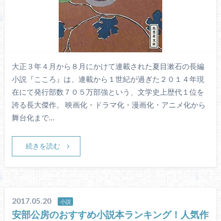
大正３年４月から８月にかけて連載された夏目漱石の長編
小説『こころ』は、連載から１世紀が過ぎた２０１４年現
在にて発行部数７０５万部強という、文学史上歴代１位を
誇る長大傑作。 映画化・ドラマ化・漫画化・アニメ化から
舞台化まで…
続きを読む
2017.05.20
小説
安部公房のおすすめ小説本ランキング！人気作