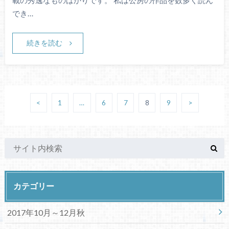
載の秀逸なものばかりです。 私は公房の作品を数多く読ん
でき…
続きを読む
<
1
…
6
7
8
9
>
カテゴリー
2017年10月～12月秋