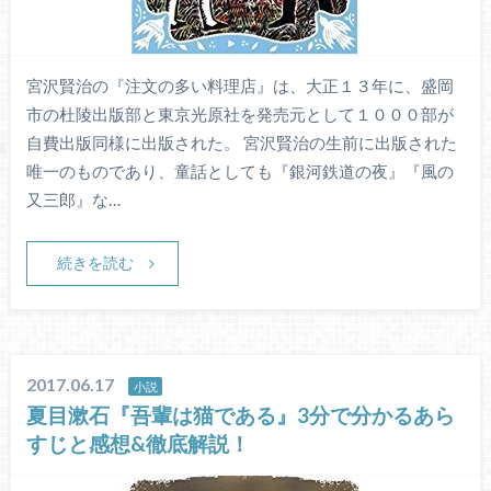
宮沢賢治の『注文の多い料理店』は、大正１３年に、盛岡
市の杜陵出版部と東京光原社を発売元として１０００部が
自費出版同様に出版された。 宮沢賢治の生前に出版された
唯一のものであり、童話としても『銀河鉄道の夜』『風の
又三郎』な…
続きを読む
2017.06.17
小説
夏目漱石『吾輩は猫である』3分で分かるあら
すじと感想&徹底解説！