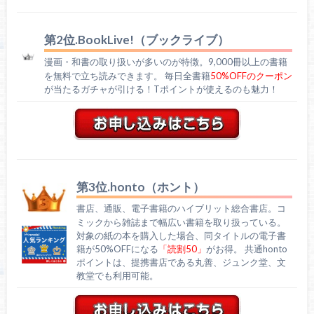
第2位.BookLive!（ブックライブ）
漫画・和書の取り扱いが多いのが特徴。9,000冊以上の書籍
を無料で立ち読みできます。 毎日全書籍
50%OFFのクーポン
が当たるガチャが引ける！Tポイントが使えるのも魅力！
第3位.honto（ホント）
書店、通販、電子書籍のハイブリット総合書店。コ
ミックから雑誌まで幅広い書籍を取り扱っている。
対象の紙の本を購入した場合、同タイトルの電子書
籍が50%OFFになる
「読割50」
がお得。 共通honto
ポイントは、提携書店である丸善、ジュンク堂、文
教堂でも利用可能。