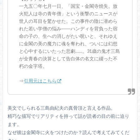
一九五〇年七月一日、「国宝・金閣寺焼失。放
火犯人は寺の青年僧」という衝撃のニュースが
世人の耳目を驚かせた。この事件の陰に潜めら
れた若い学僧の悩み――ハンディを背負った宿
命の子の、生への消しがたい呪いと、それゆえ
に金閣の美の魔力に魂を奪われ、ついには幻想
と心中するにいたった悲劇……。31歳の鬼才三島
が全青春の決算として告白体の名文に綴った不
朽の金字塔。
⇒
引用元はこちら
美文でしられる三島由紀夫の真骨頂と言える作品。
精巧な描写でリアリティを持って話が読者の目の前に迫り
ます。
なぜ彼は金閣寺に火をつけたのか？読んで考えてみてくだ