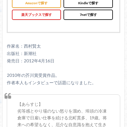
Amazonで探す
Kindleで探す
楽天ブックスで探す
7netで探す
作家名：西村賢太
出版社：新潮社
発売日：2012年4月16日
2010年の芥川賞受賞作品。
作者本人もインタビューで話題になりました。
【あらすじ】
劣等感とやり場のない怒りを溜め、埠頭の冷凍
倉庫で日雇い仕事を続ける北町貫多、19歳。将
来への希望もなく、厄介な自意識を抱えて生き