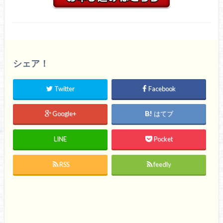
シェア！
Twitter
Facebook
Google+
はてブ
LINE
Pocket
RSS
feedly