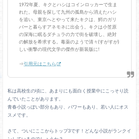
1972年夏、キクとハシはコインロッカーで生ま
れた。母親を探して九州の孤島から消えたハシ
を追い、東京へとやって来たキクは、鰐のガリ
バーと暮らすアネモネに出会う。キクは小笠原
の深海に眠るダチュラの力で街を破壊し、絶対
の解放を希求する。毒薬のようで清々(すがすが)
しい衝撃の現代文学の傑作が新装版に!
⇒
引用元はこちら
私は高校生の頃に、あまりにも面白く授業中にこっそり読
んでいたことがあります。
青春小説っぽい部分もあり、パワーもあり、若い人にオス
スメです。
さて、ついにここからトップ3です！どんな小説がランクイ
ンしているのでしょうか？