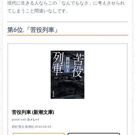
現代に生きる人ならこの「なんでもなさ」に考えさせられ
てしまうこと間違いなしです。
第6位.「苦役列車」
苦役列車 (新潮文庫)
posted with
ヨメレバ
西村 賢太 新潮社 2012-04-19