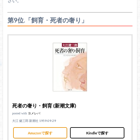
さい。
第9位.「飼育・死者の奢り」
死者の奢り・飼育 (新潮文庫)
posted with
ヨメレバ
大江 健三郎 新潮社 1959-09-29
Amazonで探す
Kindleで探す