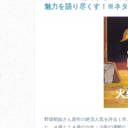
魅力を語り尽くす！※ネ
野坂昭如さん原作の絶頂人気を誇る１作
た、４歳と１４歳の少女・少年の過酷な