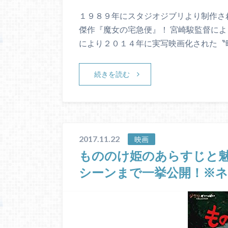
１９８９年にスタジオジブリより制作さ
傑作『魔女の宅急便』！ 宮崎駿監督に
により２０１４年に実写映画化された〝
続きを読む
2017.11.22
映画
もののけ姫のあらすじと魅
シーンまで一挙公開！※