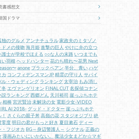
読書感想文
韓国ドラマ
孤独のグルメ
アンナチュラル
家政夫のミタゾノ
トドメの接吻
海月姫
進撃の巨人
やけに弁の立つ
弁護士が学校でほえる
○○な人の末路
いつまでも
白い羽根
ヘッドハンター
花のち晴れ〜花男 Next
eason〜
anone
ブラックペアン
半分、青い
ハゲ
タカ
コンフィデンスマンJP
精霊の守り人
サバイ
バル・ウェディング
ランキング
太宰治
もみ消し
て冬
エヴァンゲリオン
FINAL CUT
名探偵コナン
小説ランキング
西郷どん
天川裕司
崖っぷちホテ
ル
相棒
宮沢賢治
未解決の女
電影少女-VIDEO
IRL AI 2018-
グッド・ドクター
崖っぷちホテ
ル！
さくらの親子丼
高嶺の花
スタジオジブリ
絶
対零度
明日の君がもっと好き
夏目漱石
ディー
ン・フジオカ
BG～身辺警護人～
シグナル
正義の
セ
漫画みたいにいかない。
魔法少女まどか☆マギ