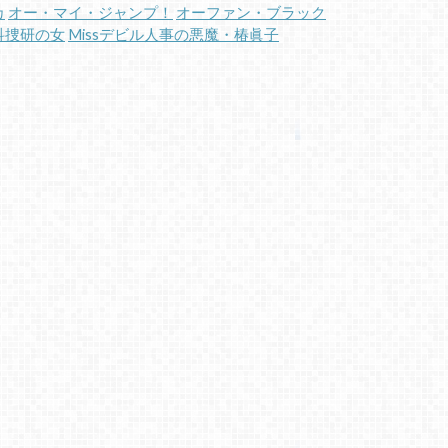
カ
オー・マイ・ジャンプ！
オーファン・ブラック
科捜研の女
Missデビル人事の悪魔・椿眞子