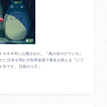
１９８８年に公開された、『風の谷のナウシカ』
未だに日本を問わず世界各国で著名を唱える〝ジブ
１作です。 日髙のり子…