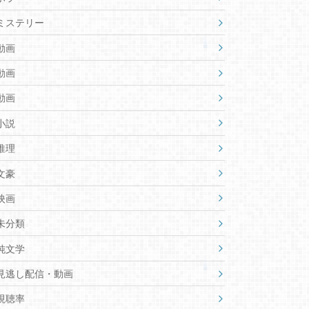
ミステリー
動画
動画
動画
小説
推理
文豪
映画
未分類
純文学
見逃し配信・動画
視聴率