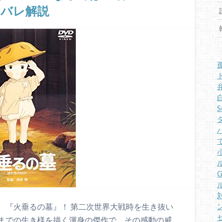
タバレ解説
S
G
、『火垂るの墓』！ 第二次世界大戦時を生き抜い
までの生き様を描く渾身の傑作で、その感動の威