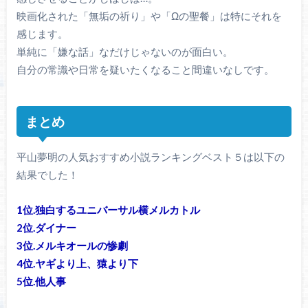
映画化された「無垢の祈り」や「Ωの聖餐」は特にそれを
感じます。
単純に「嫌な話」なだけじゃないのが面白い。
自分の常識や日常を疑いたくなること間違いなしです。
まとめ
平山夢明の人気おすすめ小説ランキングベスト５は以下の
結果でした！
1位.独白するユニバーサル横メルカトル
2位.ダイナー
3位.メルキオールの惨劇
4位.ヤギより上、猿より下
5位.他人事