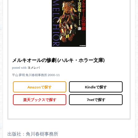
メルキオールの惨劇 (ハルキ・ホラー文庫)
posted with
ヨメレバ
平山 夢明 角川春樹事務所 2000-11
Amazonで探す
Kindleで探す
楽天ブックスで探す
7netで探す
出版社：角川春樹事務所