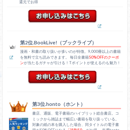
還元でお得
第2位.BookLive!（ブックライブ）
漫画・和書の取り扱いが多いのが特徴。9,000冊以上の書籍
を無料で立ち読みできます。 毎日全書籍
50%OFFのクーポ
ン
が当たるガチャが引ける！Tポイントが使えるのも魅力！
第3位.honto（ホント）
書店、通販、電子書籍のハイブリット総合書店。コ
ミックから雑誌まで幅広い書籍を取り扱っている。
対象の紙の本を購入した場合、同タイトルの電子書
籍が50%OFFになる
「読割50」
がお得。 共通honto