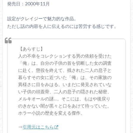
発売日：2000年11月
設定がクレイジーで魅力的な作品。
ただし話の内容を人に伝えるのには苦労する感じです。
【あらすじ】
人の不幸をコレクションする男の依頼を受けた
「俺」は、自分の子供の首を切断した女の調査
に赴く。懲役を終えて、残された二人の息子と
暮らすその女に近づいた「俺」は、その家族の
異様さに目をみはる。いまだに発見されていな
い子供の頭蓋骨、二人の息子の隠された秘密、
メルキオールの謎…。そこには、もはや後戻り
のきかない闇が黒々と口をあけて待っていた。
ホラー小説の歴史を変える傑作。
⇒
引用元はこちら