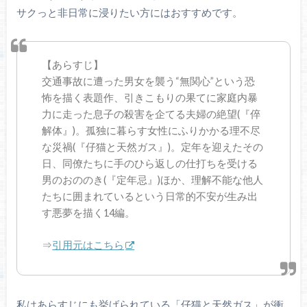
サクっと非日常に浸りたい方にはおすすめです。
【あらすじ】
交通事故に遭った男女を襲う“無関心”という恐
怖を描く表題作、引きこもりの果てに家庭内暴
力に走った息子の殺害を企てる夫婦の絶望(『倅
解体』)。孤独に暮らす女性にふりかかる理不尽
な災禍(『仔猫と天然ガス』)。定年を迎えたその
日、同僚たちに手のひら返しの仕打ちを受ける
男のおののき(『定年忌』)ほか、理解不能な他人
たちに囲まれているという日常的不安が生み出
す悪夢を描く14編。
⇒
引用元はこちら
私はあらすじにも挙げられている「仔猫と天然ガス」が衝