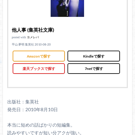
他人事 (集英社文庫)
posted with
ヨメレバ
平山 夢明 集英社 2010-08-20
Amazonで探す
Kindleで探す
楽天ブックスで探す
7netで探す
出版社：集英社
発売日：2010年8月10日
本当に短めの話ばかりの短編集。
読みやすいですが短い分アクが強い。