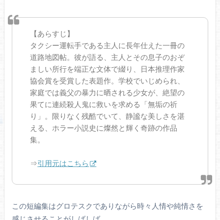
【あらすじ】
タクシー運転手である主人に長年仕えた一冊の
道路地図帖。彼が語る、主人とその息子のおぞ
ましい所行を端正な文体で綴り、日本推理作家
協会賞を受賞した表題作。学校でいじめられ、
家庭では義父の暴力に晒される少女が、絶望の
果てに連続殺人鬼に救いを求める「無垢の祈
り」。限りなく残酷でいて、静謐な美しさを湛
える、ホラー小説史に燦然と輝く奇跡の作品
集。
⇒
引用元はこちら
この短編集はグロテスクでありながら時々人情や純情さを
感じさせることがしばしば…。