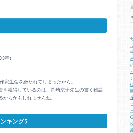
83年）
。
て作家生命を絶たれてしまったから。
C
者を獲得しているのは、岡崎京子先生の書く物語
るからかもしれませんね。
G
ンキング5
N