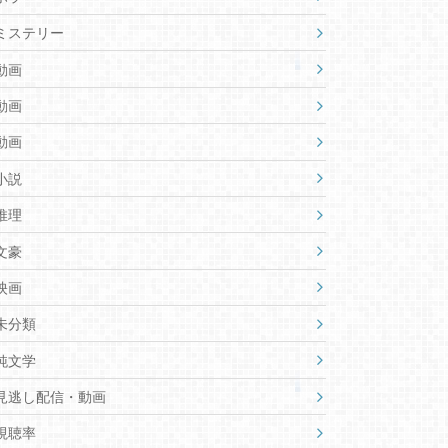
ミステリー
動画
動画
動画
小説
推理
文豪
映画
未分類
純文学
見逃し配信・動画
視聴率