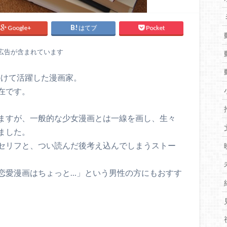
Google+
はてブ
Pocket
広告が含まれています
かけて活躍した漫画家。
在です。
ますが、一般的な少女漫画とは一線を画し、生々
ました。
セリフと、つい読んだ後考え込んでしまうストー
恋愛漫画はちょっと…」という男性の方にもおすす