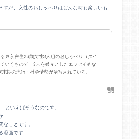
ますが、女性のおしゃべりはどんな時も楽しいも
る東京在住23歳女性3人組のおしゃべり（タイ
ていくもので、3人を媒介としたエッセイ的な
年代末期の流行・社会情勢が活写されている。
り…といえばそうなのです。
か。
変なことです。
る漫画です。