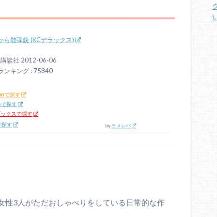
」
ら散弾銃 (KCデラックス)
講談社 2012-06-06
ンキング : 75840
zonで探す
leで探す
ブックスで探す
tで探す
by
ヨメレバ
女性3人がただおしゃべりをしている日常的な作