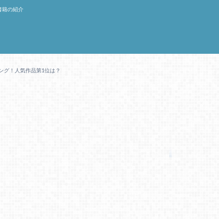
書籍の紹介
ング！人気作品第1位は？