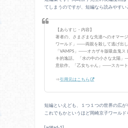
てしまうのですが、短編なら読みやすい
【あらすじ・内容】
著者の、さまざまな先達へのオマージ
ワールド」――両親を殺して逃げ出し
「VAMPS」――オカザキ版吸血鬼ス
キ的逸話。 「水の中の小さな太陽」
意欲作。「乙女ちゃん」――スカー
⇒
引用元はこちら
短編といえども、１つ１つの世界の広が
これでもかというほど岡崎京子ワールド
[ad#ad-1]