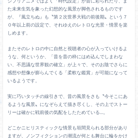
ジブリアニメではよく「時代設定」が昔に彩られたり、ま
た未来生気を象った幻想的な風景が脚色されるものです
が、『風立ちぬ』も〝第２次世界大戦の前後期〟という７
０年以上前の設定で、それゆえのレトロな光景・情景を楽
しめます。
またそのレトロの中に自然と視聴者の心が入っていけるよ
うな、何というか、「昔を昔の枠にはめ込んでしまわな
い、不思議な世界観の確立」が上々で、そのお陰でさらに
感想や想像が膨らんでくる「柔軟な鑑賞」が可能になって
いるようです。
実に巧いタッチの線引きで、昔の風景をさも〝今そこにあ
るような風景〟になぞらえて描き尽くし、その上でストー
リーは確かに戦前後の気配をしたためている…。
どこかニヒリスティックな情景も垣間見られる部分があり
ますが、ノンフィクションの潮流が何とも舞台に輪をかけ