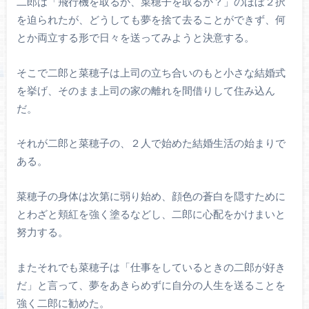
二郎は「飛行機を取るか、菜穂子を取るか？」のほぼ２択
を迫られたが、どうしても夢を捨て去ることができず、何
とか両立する形で日々を送ってみようと決意する。
そこで二郎と菜穂子は上司の立ち合いのもと小さな結婚式
を挙げ、そのまま上司の家の離れを間借りして住み込ん
だ。
それが二郎と菜穂子の、２人で始めた結婚生活の始まりで
ある。
菜穂子の身体は次第に弱り始め、顔色の蒼白を隠すために
とわざと頬紅を強く塗るなどし、二郎に心配をかけまいと
努力する。
またそれでも菜穂子は「仕事をしているときの二郎が好き
だ」と言って、夢をあきらめずに自分の人生を送ることを
強く二郎に勧めた。