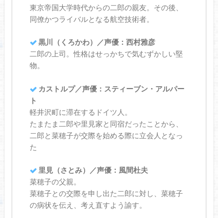
東京帝国大学時代からの二郎の親友。その後、
同僚かつライバルとなる航空技術者。
黒川（くろかわ）／声優：西村雅彦
二郎の上司。性格はせっかちで気むずかしい堅
物。
カストルプ／声優：スティーブン・アルパー
ト
軽井沢町に滞在するドイツ人。
たまたま二郎や里見家と同宿だったことから、
二郎と菜穂子が交際を始める際に立会人となっ
た
里見（さとみ）／声優：風間杜夫
菜穂子の父親。
菜穂子との交際を申し出た二郎に対し、菜穂子
の病状を伝え、考え直すよう諭す。