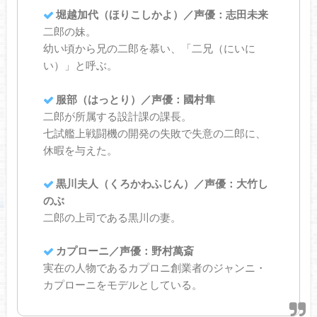
堀越加代（ほりこしかよ）／声優：志田未来
二郎の妹。
幼い頃から兄の二郎を慕い、「二兄（にいに
い）」と呼ぶ。
服部（はっとり）／声優：國村隼
二郎が所属する設計課の課長。
七試艦上戦闘機の開発の失敗で失意の二郎に、
休暇を与えた。
黒川夫人（くろかわふじん）／声優：大竹し
のぶ
二郎の上司である黒川の妻。
カプローニ／声優：野村萬斎
実在の人物であるカプロニ創業者のジャンニ・
カプローニをモデルとしている。