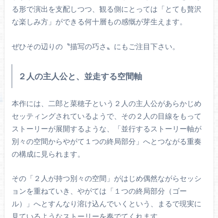
る形で演出を支配しつつ、観る側にとっては「とても贅沢
な楽しみ方」ができる何十層もの感慨が芽生えます。
ぜひその辺りの〝描写の巧さ〟にもご注目下さい。
２人の主人公と、並走する空間軸
本作には、二郎と菜穂子という２人の主人公があらかじめ
セッティングされているようで、その２人の目線をもって
ストーリーが展開するような、「並行するストーリー軸が
別々の空間からやがて１つの終局部分」へとつながる重奏
の構成に見られます。
その「２人が持つ別々の空間」がはじめ偶然ながらセッシ
ョンを重ねていき、やがては「１つの終局部分（ゴー
ル）」へとすんなり溶け込んでいくという、まるで現実に
見ているようなストーリーを奏でてくれます。