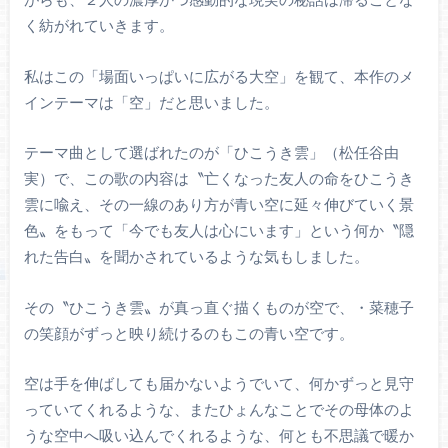
く紡がれていきます。
私はこの「場面いっぱいに広がる大空」を観て、本作のメ
インテーマは「空」だと思いました。
テーマ曲として選ばれたのが「ひこうき雲」（松任谷由
実）で、この歌の内容は〝亡くなった友人の命をひこうき
雲に喩え、その一線のあり方が青い空に延々伸びていく景
色〟をもって「今でも友人は心にいます」という何か〝隠
れた告白〟を聞かされているような気もしました。
その〝ひこうき雲〟が真っ直ぐ描くものが空で、・菜穂子
の笑顔がずっと映り続けるのもこの青い空です。
空は手を伸ばしても届かないようでいて、何かずっと見守
っていてくれるような、またひょんなことでその母体のよ
うな空中へ吸い込んでくれるような、何とも不思議で暖か