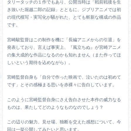
タリータッチの１作でもあり、公開当時は「戦前戦後を生
き抜いた堀越二郎の記録」とともに、ジブリアニメでは初
の現代模写・実写化が騒がれた、とても斬新な構成の作品
です。
宮崎駿監督はこの制作を機に「長編アニメからの引退」を
発表しており、言えば事実上、『風立ちぬ』が宮崎アニメ
の集大成的な作品になるのかも知れません（また作ってほ
しいという期待を込めながら）。
宮崎監督自身も「自分で作った映画で、泣いたのは初めて
です」とその感極まる思いを赤裸々に告白しています。
このように宮崎監督自身にさえ告白させた本作の威力なる
ものは、果たしてどのようなものなのでしょう？
この辺りの魅力、見せ場、独断を交えた感想について、今
回は一挙公開してみたいと思います。