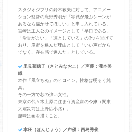
スタジオジブリの鈴木敏夫に対して、アニメー
ション監督の庵野秀明が「零戦が飛ぶシーンが
あるなら描かせてほしい」と申し入れている。
宮崎は主人公のイメージとして「早口である」
「滑舌がよい」「凛としている」の3つを挙げて
おり、庵野を選んだ理由として「いい声だから
でなく、存在感で選んだ」としている。
里見菜穂子（さとみなおこ）／声優：瀧本美
織
本作『風立ちぬ』のヒロイン。性格は明るく純
真。
その一方で芯の強い女性。
東京の代々木上原に住まう資産家の令嬢（関東
大震災前は上野広小路）。
趣味は画を描くこと。
本庄（ほんじょう）／声優：西島秀俊