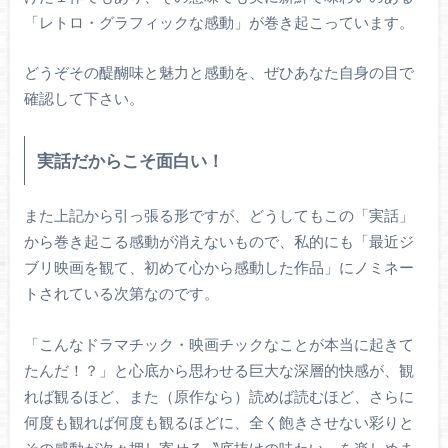
「レトロ・グラフィックな感動」が巻き起こっています。
どうぞその醍醐味と魅力と感動を、ぜひあなた自身の目で
確認して下さい。
実話だからこそ面白い！
また上記から引っ張る形ですが、どうしてもこの「実話」
から巻き起こる感動が消えないもので、私的にも「最近ジ
ブリ映画を観て、初めて心から感動した作品」にノミネー
トされている次第なのです。
「こんなドラマチック・映画チックなことが本当に起きて
たんだ！？」と心底から思わせる巨大な深層的快感が、観
れば観るほど、また（原作なら）読めば読むほど、さらに
何度も観れば何度も観るほどに、全く飽きさせない彩りと
その感動が次々押し寄せる〝底抜けの味わい〟を楽しめま