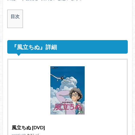
目次
『風立ちぬ』詳細
風立ちぬ [DVD]
posted with
カエレバ