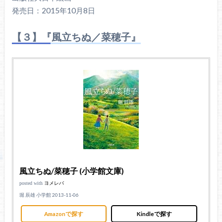
発売日：2015年10月8日
【３】『風立ちぬ／菜穂子』
風立ちぬ/菜穂子 (小学館文庫)
posted with
ヨメレバ
堀 辰雄 小学館 2013-11-06
Amazonで探す
Kindleで探す