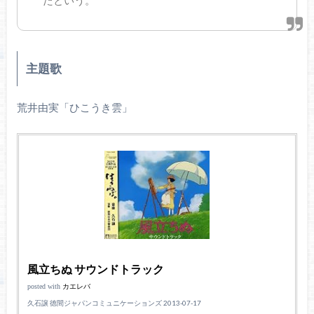
たという。
主題歌
荒井由実「ひこうき雲」
風立ちぬ サウンドトラック
posted with
カエレバ
久石譲 徳間ジャパンコミュニケーションズ 2013-07-17