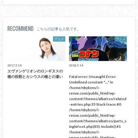
RECOMMEND
こちらの記事も人気です。
アニメ
アニメ
2017.3.14
2018.5.14
エヴァンゲリオンのロンギヌスの
槍の役割とカシウスの槍との違い
Fatal error
: Uncaught Error:
Undefined constant "…" in
/home/nbybzns/i-
revue.com/public_html/wp-
content/themes/albatros/related
-entries.php:35 Stack trace: #0
/home/nbybzns/i-
revue.com/public_html/wp-
content/themes/albatros/parts_s
inglefoot.php(85): include() #1
/home/nbybzns/i-
revue.com/public_html/wp-