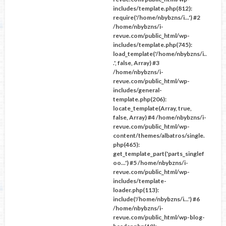
includes/template.php(812):
require('/home/nbybzns/i...') #2
/home/nbybzns/i-
revue.com/public_html/wp-
includes/template.php(745):
load_template('/home/nbybzns/i..
.', false, Array) #3
/home/nbybzns/i-
revue.com/public_html/wp-
includes/general-
template.php(206):
locate_template(Array, true,
false, Array) #4 /home/nbybzns/i-
revue.com/public_html/wp-
content/themes/albatros/single.
php(465):
get_template_part('parts_singlef
oo...') #5 /home/nbybzns/i-
revue.com/public_html/wp-
includes/template-
loader.php(113):
include('/home/nbybzns/i...') #6
/home/nbybzns/i-
revue.com/public_html/wp-blog-