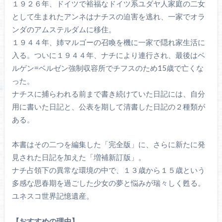
１９２６年、ドイツで裕福なドイツ系ユダヤ人家庭の二女
として生まれたアンネはナチスの迫害を逃れ、一家でオラ
ンダのアムステルダムに移住。
１９４４年、姉マルゴーの召喚を機に一家で隠れ家生活に
入る。ついに１９４４年、ナチにより連行され、最後はベ
ルゲン=ベルゼン強制収容所でチフスのため15歳で亡くな
った。
ナチスに捕らわれる前まで書き続けていた日記には、自分
用に書いた日記と、公表を期して清書した日記の２種類が
ある。
本書はその二つを編集した「完全版」に、さらに新たに発
見された日記を加えた「増補新訂版」。
ナチ占領下の異常な環境の中で、１３歳から１５歳という
多感な思春期を過ごした少女の夢と悩みが瑞々しく甦る。
ユネスコ世界記憶遺産。
【おすすめの理由】