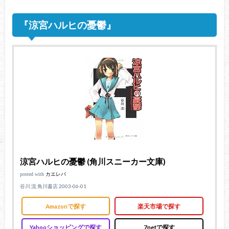
『涼宮ハルヒの憂鬱』
涼宮ハルヒの憂鬱 (角川スニーカー文庫)
posted with
カエレバ
谷川 流 角川書店 2003-06-01
Amazonで探す
楽天市場で探す
Yahooショッピングで探す
7netで探す