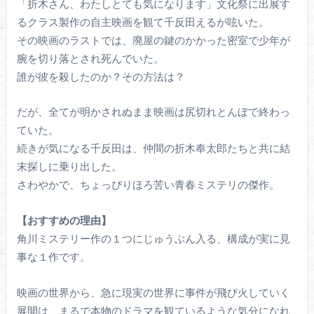
「折木さん、わたしとても気になります」文化祭に出展す
るクラス製作の自主映画を観て千反田えるが呟いた。
その映画のラストでは、廃屋の鍵のかかった密室で少年が
腕を切り落とされ死んでいた。
誰が彼を殺したのか？その方法は？
だが、全てが明かされぬまま映画は尻切れとんぼで終わっ
ていた。
続きが気になる千反田は、仲間の折木奉太郎たちと共に結
末探しに乗り出した。
さわやかで、ちょっぴりほろ苦い青春ミステリの傑作。
【おすすめの理由】
角川ミステリー作の１つにじゅうぶん入る、構成が実に見
事な１作です。
映画の世界から、急に現実の世界に事件が飛び火していく
展開は、まるで本物のドラマを観ているような気分になれ