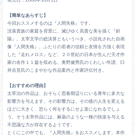
【簡単なあらすじ】
今回おススメするのは『人間失格』です。
没落貴族の家庭を背景に、滅びゆく高貴な美を描く『斜
陽』。太宰文学の総決算ともいうべき、小説化された自画
像『人間失格』。ふたりの若者の信頼と友情を力強く表現
した『走れメロス』など、２０世紀の日本が生んだ天才作
家の名作１１篇を収める。奥野健男氏のくわしい年譜、臼
井吉見氏のこまやかな作品案内と作家評伝付き。
【おすすめの理由】
太宰治の作品は、おそらく思春期辺りにいる青年に多大な
影響力を与えます。その影響力は、その後の人生を変える
ほどに大きく、恐らく何をするにせよ楽になれるでしょ
う。そう太宰作品には、麻薬のような一種の快楽を与える
不思議な力が存在するようです。
とくにこの中でも、『人間失格』をおススメします。本作