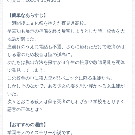
【簡単なあらすじ】
一週間後に文化祭を控えた夜見月高校。
早宮功も展示の準備を終え帰宅しようとした時、校舎を大
地震が襲った。
崖崩れのうえに電話も不通、さらに触れただけで激痛がは
しる霧のため校舎は陸の孤島に。
功たちは脱出方法を探すが３年生の松原や教師尾造を死体
で発見してしまう。
この校舎の中に殺人鬼が!?パニックに陥る生徒たち。
しかしそのなかで、ある少女の姿を思い浮かべる女生徒が
いた。
次々とおこる殺人は蘇る死者のしわざか？学校をとりまく
悪意の正体とは？
【おすすめの理由】
学園モノのミステリー小説です。