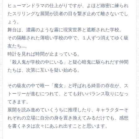
ヒューマンドラマの仕上がりですが、よほど緻密に練られ
たスリリングな展開が読者の目を繋ぎ止めて離さないでし
ょう。
舞台は、濃霧のような霧に現実世界と遮断された学校。
その隔離された薄暗い学校の中で、１人ずつ消えてゆく級
友たち…。
時計を見れば時間が止まっている。
「殺人鬼が学校の中にいる」と疑心暗鬼に駆られだす仲間
たちは、次第に互いを疑い始める。
その級友の中で唯一「魔女」と呼ばれる綺音の存在が、ス
トーリーが進むにつれて、とても好いバランス取りになっ
てきます。
展開を読み進めていくうちに推理したり、キャラクターそ
れぞれの立場に自分の身を置き換えてみるだけでも、感想
を書くネタは次々にあふれ出すことと思います。