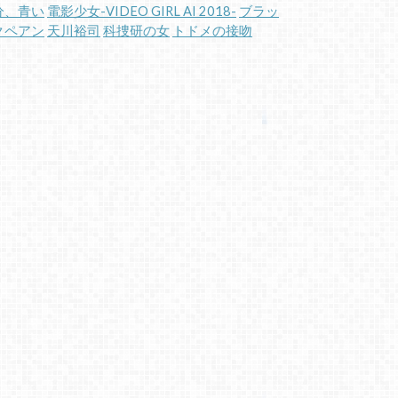
分、青い
電影少女-VIDEO GIRL AI 2018-
ブラッ
クペアン
天川裕司
科捜研の女
トドメの接吻