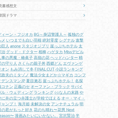
読書感想文
韓国ドラマ
ディーン・フジオカ
BG～身辺警護人～
孤独のグ
ルメ
いつまでも白い羽根
絶対零度
シグナル
進撃
の巨人
anone
スタジオジブリ
崖っぷちホテル
太
宰治
グッド・ドクター
相棒
ハゲタカ
Missデビル
人事の悪魔・椿眞子
高嶺の花
ヘッドハンター
精
霊の守り人
さくらの親子丼
西郷どん
エヴァンゲ
リオン
もみ消して冬
FINAL CUT
小説ランキング
家政夫のミタゾノ
魔法少女まどか☆マギカ
コンフ
ィデンスマンJP
夏目漱石
崖っぷちホテル！
名探
偵コナン
正義のセ
オーファン・ブラック
サバイ
バル・ウェディング
ランキング
○○な人の末路
や
けに弁の立つ弁護士が学校でほえる
オー・マイ・
ジャンプ！
海月姫
未解決の女
アンナチュラル
明
日の君がもっと好き
花のち晴れ〜花男 Next
eason〜
漫画みたいにいかない。
宮沢賢治
半