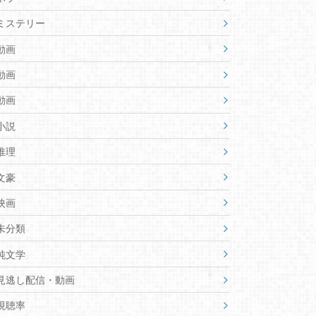
ミステリー
動画
動画
動画
小説
推理
文豪
映画
未分類
純文学
見逃し配信・動画
視聴率