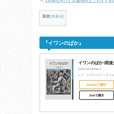
⇒
【高校生向け】読書感想文でおすすめ
目次
[
非表示
]
『イワンのばか』
イワンのばか (岩波
posted with
ヨメレバ
レフ・ニコラーエヴィッチ トルスト
Amazonで探す
7netで探す