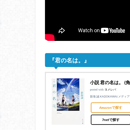
『君の名は。』
小説 君の名は。 (
posted with
ヨメレバ
新海 誠 KADOKAWA/メディアフ
Amazonで探す
7netで探す