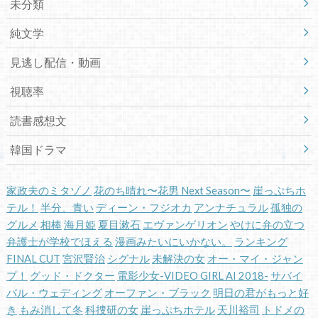
未分類
純文学
見逃し配信・動画
視聴率
読書感想文
韓国ドラマ
家政夫のミタゾノ
花のち晴れ〜花男 Next Season〜
崖っぷちホ
テル！
半分、青い
ディーン・フジオカ
アンナチュラル
孤独の
グルメ
相棒
海月姫
夏目漱石
エヴァンゲリオン
やけに弁の立つ
弁護士が学校でほえる
漫画みたいにいかない。
ランキング
FINAL CUT
宮沢賢治
シグナル
未解決の女
オー・マイ・ジャン
プ！
グッド・ドクター
電影少女-VIDEO GIRL AI 2018-
サバイ
バル・ウェディング
オーファン・ブラック
明日の君がもっと好
き
もみ消して冬
科捜研の女
崖っぷちホテル
天川裕司
トドメの