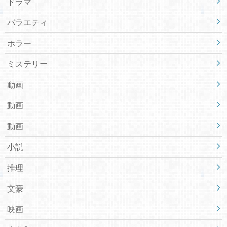
ドラマ
バラエティ
ホラー
ミステリー
動画
動画
動画
小説
推理
文豪
映画