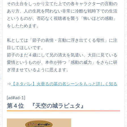
その土台をしっかり立てた上での各キャラクターの言動の
あり方、人の生死を問わない非常に冷酷な戦時下での生活
というものが、否応なく視聴者を襲う「怖いほどの感動」
をしたためます。
私としては「節子の表情・言動に浮き出てくる母性」に注
目してほしいです。
節子のまだ４歳にして兄の清太を気遣い、大目に見ている
愛情というものが、本作が持つ「感動の威力」をさらに研
ぎ澄ませているように思えます。
⇒
【ネタバレ】火垂るの墓の名シーンをもっと詳しく知る
[ad#ad-1]
第４位 『天空の城ラピュタ』