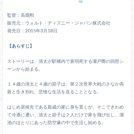
監督：高畑勲
販売元：ウォルト・ディズニー・ジャパン株式会社
発売日：2015年3月18日
【あらすじ】
ストーリーは、清太が駅構内で衰弱死する瀬戸際の回想シ
ーンから始まる。
１４歳の清太と４歳の節子は、第２次世界大戦のさなか両
親と生き別れ、悲愴な生活を送ることとなる。
はじめ居候先である親戚の家に身を置くが、そこできわめ
て冷遇に遭い、清太と節子は２人だけで家を飛び出し、溜
池のほとりにあった防空壕の中で生活し始める。