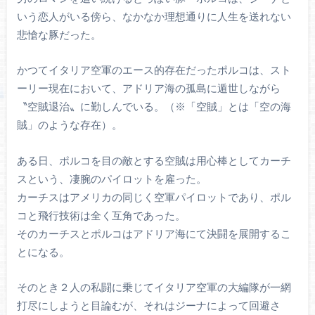
いう恋人がいる傍ら、なかなか理想通りに人生を送れない
悲愴な豚だった。
かつてイタリア空軍のエース的存在だったポルコは、スト
ーリー現在において、アドリア海の孤島に遁世しながら
〝空賊退治〟に勤しんでいる。（※「空賊」とは「空の海
賊」のような存在）。
ある日、ポルコを目の敵とする空賊は用心棒としてカーチ
スという、凄腕のパイロットを雇った。
カーチスはアメリカの同じく空軍パイロットであり、ポル
コと飛行技術は全く互角であった。
そのカーチスとポルコはアドリア海にて決闘を展開するこ
とになる。
そのとき２人の私闘に乗じてイタリア空軍の大編隊が一網
打尽にしようと目論むが、それはジーナによって回避さ