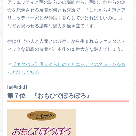
アリエッティと翔の語らいの場面から、翔のこれからの運
命を想像させる展開が何とも秀逸で、「これからも翔とア
リエッティ一家とが仲良く暮らしていければよいのに…」
などと思わせる濃厚な魅力を掻き立てます。
やはり〝小人と人間との共存〟から生まれるファンタステ
ィックな幻想の展開が、本作の１番大きな魅力でしょう。
⇒
【ネタバレ】借りぐらしのアリエッティの名シーンをも
っと詳しく知る
[ad#ad-1]
第７位 『おもひでぽろぽろ』