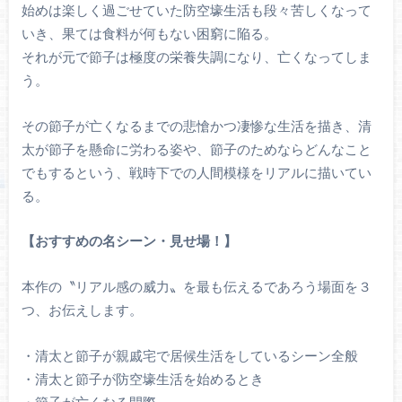
始めは楽しく過ごせていた防空壕生活も段々苦しくなって
いき、果ては食料が何もない困窮に陥る。
それが元で節子は極度の栄養失調になり、亡くなってしま
う。
その節子が亡くなるまでの悲愴かつ凄惨な生活を描き、清
太が節子を懸命に労わる姿や、節子のためならどんなこと
でもするという、戦時下での人間模様をリアルに描いてい
る。
【おすすめの名シーン・見せ場！】
本作の〝リアル感の威力〟を最も伝えるであろう場面を３
つ、お伝えします。
・清太と節子が親戚宅で居候生活をしているシーン全般
・清太と節子が防空壕生活を始めるとき
・節子が亡くなる間際