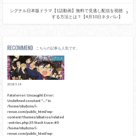
シグナル日本版ドラマ【1話動画】無料で見逃し配信を視聴
する方法とは？【4月10日ネタバレ】
RECOMMEND
こちらの記事も人気です。
アニメ
2018.5.14
Fatal error
: Uncaught Error:
Undefined constant "…" in
/home/nbybzns/i-
revue.com/public_html/wp-
content/themes/albatros/related
-entries.php:35 Stack trace: #0
/home/nbybzns/i-
revue.com/public_html/wp-