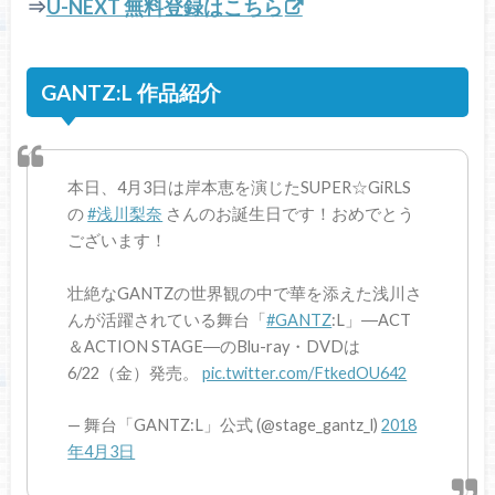
⇒
U-NEXT 無料登録はこちら
GANTZ:L 作品紹介
本日、4月3日は岸本恵を演じたSUPER☆GiRLS
の
#浅川梨奈
さんのお誕生日です！おめでとう
ございます！
壮絶なGANTZの世界観の中で華を添えた浅川さ
んが活躍されている舞台「
#GANTZ
:L」―ACT
＆ACTION STAGE―のBlu-ray・DVDは
6/22（金）発売。
pic.twitter.com/FtkedOU642
— 舞台「GANTZ:L」公式 (@stage_gantz_l)
2018
年4月3日