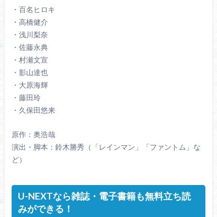
・百名ヒロキ
・高橋健介
・浅川梨奈
・佐藤永典
・村瀬文宣
・影山達也
・大原海輝
・藤田玲
・久保田悠来
原作：奥浩哉
演出・脚本：鈴木勝秀（「レインマン」「ファントム」な
ど）
U-NEXTなら雑誌・電子書籍も無料立ち読
みができる！