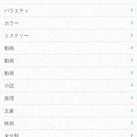
バラエティ
ホラー
ミステリー
動画
動画
動画
小説
推理
文豪
映画
未分類