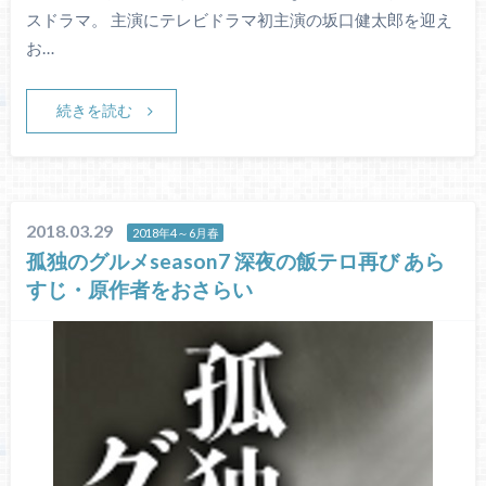
スドラマ。 主演にテレビドラマ初主演の坂口健太郎を迎え
お…
続きを読む
2018.03.29
2018年4～6月春
孤独のグルメseason7 深夜の飯テロ再び あら
すじ・原作者をおさらい