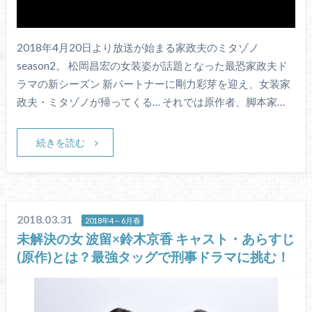
2018年4月20日より放送が始まる家政夫のミタゾノ
season2。 松岡昌宏の女装姿が話題となった最恐家政夫ド
ラマの新シーズン 新パートナーに剛力彩芽を迎え、女装家
政夫・ミタゾノが帰ってくる… それでは原作者、脚本家…
続きを読む
2018.03.31
2018年4～6月春
未解決の女 波留×鈴木京香 キャスト・あらすじ
(原作)とは？最強タッグで刑事ドラマに挑む！