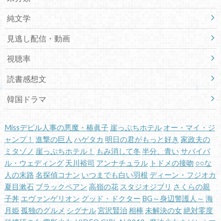
純文学
見逃し配信・動画
視聴率
読書感想文
韓国ドラマ
Missデビル人事の悪魔・椿眞子
崖っぷちホテル
オー・マイ・ジ
ャンプ！
進撃の巨人
ハゲタカ
明日の君がもっと好き
家政夫の
ミタゾノ
崖っぷちホテル！
もみ消して冬
半分、青い
サバイバ
ル・ウェディング
天川裕司
アンナチュラル
トドメの接吻
○○な
人の末路
名探偵コナン
いつまでも白い羽根
ディーン・フジオカ
夏目漱石
ブラックペアン
高嶺の花
スタジオジブリ
さくらの親
子丼
エヴァンゲリオン
グッド・ドクター
BG～身辺警護人～
海
月姫
孤独のグルメ
シグナル
宮沢賢治
相棒
未解決の女
絶対零度