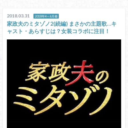
2018.03.31
2018年4～6月春
家政夫のミタゾノ2(続編) まさかの主題歌…キ
ャスト・あらすじは？女装コラボに注目！