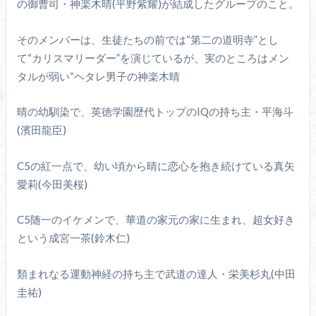
の御曹司・神楽木晴(平野紫耀)が結成したグループのこと。
そのメンバーは、生徒たちの前では“第二の道明寺”とし
て“カリスマリーダー”を演じているが、実のところはメン
タルが弱い“ヘタレ男子の神楽木晴
晴の幼馴染で、英徳学園歴代トップのIQの持ち主・平海斗
(濱田龍臣)
C5の紅一点で、幼い頃から晴に恋心を抱き続けている真矢
愛莉(今田美桜)
C5随一のイケメンで、華道の家元の家に生まれ、超女好き
という成宮一茶(鈴木仁)
類まれなる運動神経の持ち主で武道の達人・栄美杉丸(中田
圭祐)