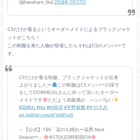
(@hanahare_tbs)
2018年3月27日
C5だけが着るというオーダーメイドによるブラックジャケ
ットがこちら！
この制服を来た人物が登場したらそれはC5のメンバーで
す。
C5だけが着る制服、ブラックジャケットが出来
上がりました〜
この制服はC5メンバーの採寸
をしてDORMEUILさんに作って頂いたオーダー
メイドです
ただよう高級感が、ハンパない
#花晴れ
#tbs
#杉咲花
#平野紫耀
#中川大志
pic.twitter.com/aFtzidFvzX
— 【公式】TBS「花のち晴れ〜花男 Next
Season〜」
4/17(火)22時初回OA