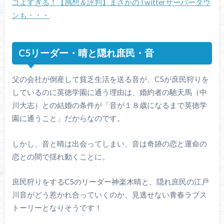
コよすぎる！【感想＆評判】まさかのTwitterサーバーダウ
ンも・・・
C5リーダー・晴と隠れ庶民・音
父の会社が倒産して貧乏生活を送る音が、C5が庶民狩りを
しているのに英徳学園に通う理由は、婚約者の馳天馬（中
川大志）との結婚の条件が「音が１８歳になるまで英徳学
園に通うこと」だからなのです。
しかし、音と晴は出会ってしまい、音は奇跡の恋と運命の
恋との間で揺れ動くことに。
庶民狩りをするC5のリーダー神楽木晴と、隠れ庶民の江戸
川音がどう惹かれ合っていくのか、見逃せない青春ラブス
トーリーとなりそうです！