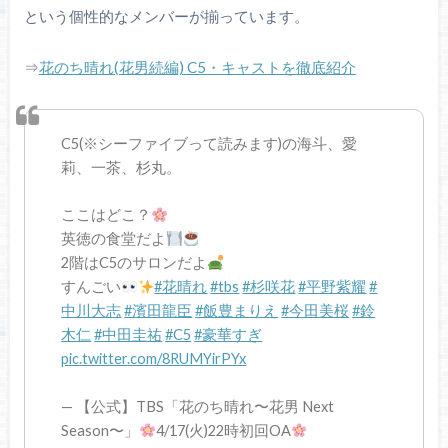
という個性的なメンバーが揃っています。
⇒
花のち晴れ(花男続編) C5・キャストを徹底紹介
C5(※シーファイブって読みます)の海斗、愛
莉、一茶、杉丸。
ここはどこ？
英徳の食堂だよ
2階はC5のサロンだよ
すんごい
#花晴れ
#tbs
#杉咲花
#平野紫耀
#
中川大志
#濱田龍臣
#飯豊まりえ
#今田美桜
#鈴
木仁
#中田圭祐
#C5
#豪華すぎ
pic.twitter.com/8RUMYirPYx
— 【公式】TBS「花のち晴れ〜花男 Next
Season〜」
4/17(火)22時初回OA