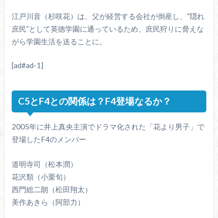
江戸川音（杉咲花）は、父が経営する会社が倒産し、“隠れ
庶民”として英徳学園に通っているため、庶民狩りに脅えな
がら学園生活を送ることに。
[ad#ad-1]
C5とF4との関係は？F4登場なるか？
2005年に井上真央主演でドラマ化された「花より男子」で
登場したF4のメンバー
道明寺司（松本潤）
花沢類（小栗旬）
西門総二朗（松田翔太）
美作あきら（阿部力）