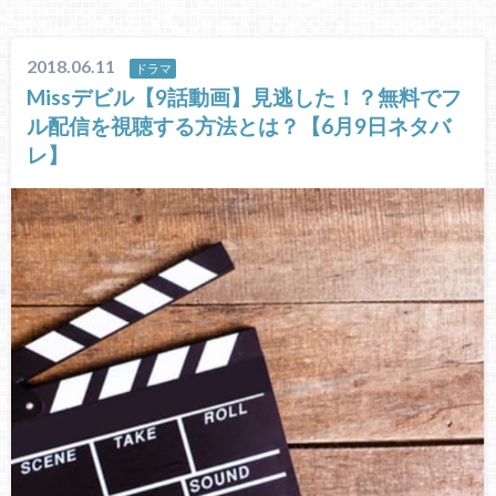
2018.06.11
ドラマ
Missデビル【9話動画】見逃した！？無料でフ
ル配信を視聴する方法とは？【6月9日ネタバ
レ】