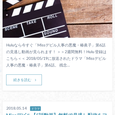
Huluなら今すぐ「Missデビル人事の悪魔・椿眞子」第6話
の見逃し動画が見られます！ ＞＞2週間無料！Hulu 登録は
こちら＜＜ 2018/05/19に放送されたドラマ「Missデビル
人事の悪魔・椿眞子」第6話。 残念…
続きを読む
2018.05.14
ドラマ