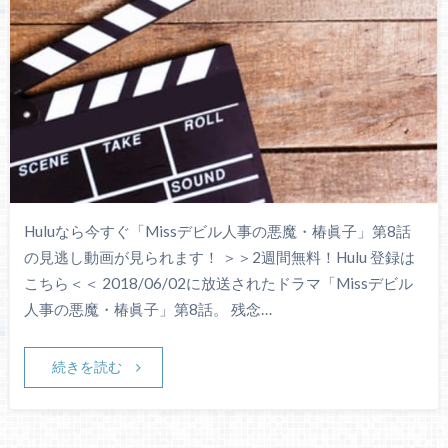
Huluなら今すぐ「Missデビル人事の悪魔・椿眞子」第8話
の見逃し動画が見られます！ ＞＞2週間無料！Hulu 登録は
こちら＜＜ 2018/06/02に放送されたドラマ「Missデビル
人事の悪魔・椿眞子」第8話。 残念…
続きを読む