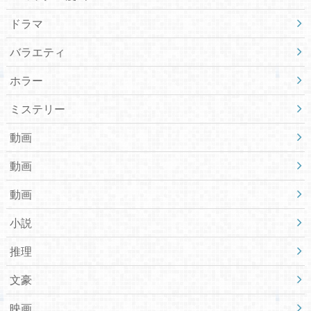
ドラマ
バラエティ
ホラー
ミステリー
動画
動画
動画
小説
推理
文豪
映画