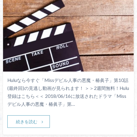
Huluなら今すぐ「Missデビル人事の悪魔・椿眞子」第10話
(最終回)の見逃し動画が見られます！ ＞＞2週間無料！Hulu
登録はこちら＜＜ 2018/06/16に放送されたドラマ「Miss
デビル人事の悪魔・椿眞子」第…
続きを読む