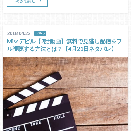
続きを読む
2018.04.22
ドラマ
Missデビル【2話動画】無料で見逃し配信をフ
ル視聴する方法とは？【4月21日ネタバレ】