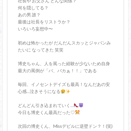
社長や お父さん どんな関係？
何を隠してる？
あの男 誰？
最後は社長をリストラか？
いろいろ妄想中〜
初めは怖かったが だんだんスカッとジャパンみ
たいに なってきた 笑笑
博史ちゃん、人を罵った経験が少ないため自身
最大の罵倒が「バ、バカぁ！！」である
毎回、イノセントデイズも最高！なんだあの安
心感…泣きそうになる
どんどん引き込まれていく…
今日も博史くん最高だった♡
次回の博史くん、Missデビルに逆壁ドン？！(笑)