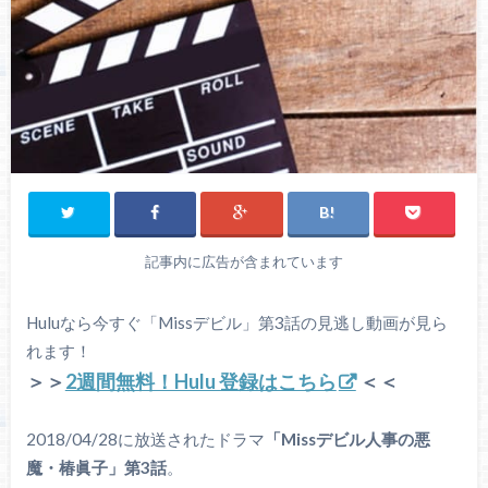
記事内に広告が含まれています
Huluなら今すぐ「Missデビル」第3話の見逃し動画が見ら
れます！
＞＞
2週間無料！Hulu 登録はこちら
＜＜
2018/04/28に放送されたドラマ
「Missデビル人事の悪
魔・椿眞子」第3話
。