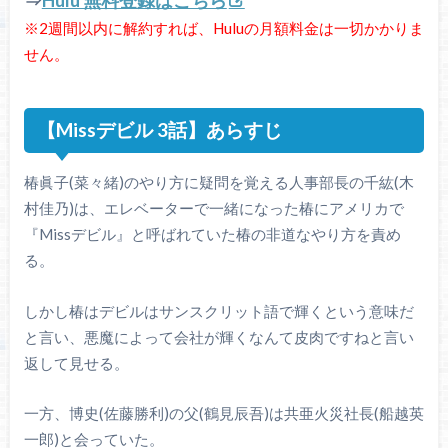
⇒
Hulu 無料登録はこちら
※2週間以内に解約すれば、Huluの月額料金は一切かかりま
せん。
【Missデビル 3話】あらすじ
椿眞子(菜々緒)のやり方に疑問を覚える人事部長の千紘(木
村佳乃)は、エレベーターで一緒になった椿にアメリカで
『Missデビル』と呼ばれていた椿の非道なやり方を責め
る。
しかし椿はデビルはサンスクリット語で輝くという意味だ
と言い、悪魔によって会社が輝くなんて皮肉ですねと言い
返して見せる。
一方、博史(佐藤勝利)の父(鶴見辰吾)は共亜火災社長(船越英
一郎)と会っていた。