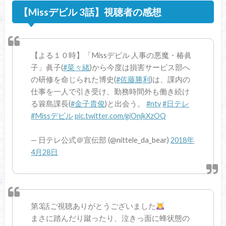
【Missデビル 3話】視聴者の感想
【よる１０時】「Missデビル 人事の悪魔・椿眞
子」眞子(
#菜々緒
)から今度は損害サービス部へ
の研修を命じられた博史(
#佐藤勝利
)は、課内の
仕事を一人で引き受け、勤務時間外も働き続け
る簑島課長(
#金子貴俊
)と出会う。
#ntv
#日テレ
#Missデビル
pic.twitter.com/giOnjkXzOQ
— 日テレ公式＠宣伝部 (@nittele_da_bear)
2018年
4月28日
第3話ご視聴ありがとうございました
まさに踏んだり蹴ったり、泣きっ面に蜂状態の