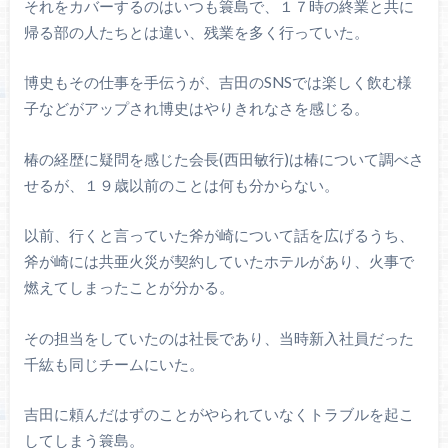
それをカバーするのはいつも簑島で、１７時の終業と共に
帰る部の人たちとは違い、残業を多く行っていた。
博史もその仕事を手伝うが、吉田のSNSでは楽しく飲む様
子などがアップされ博史はやりきれなさを感じる。
椿の経歴に疑問を感じた会長(西田敏行)は椿について調べさ
せるが、１９歳以前のことは何も分からない。
以前、行くと言っていた斧が崎について話を広げるうち、
斧が崎には共亜火災が契約していたホテルがあり、火事で
燃えてしまったことが分かる。
その担当をしていたのは社長であり、当時新入社員だった
千紘も同じチームにいた。
吉田に頼んだはずのことがやられていなくトラブルを起こ
してしまう簑島。