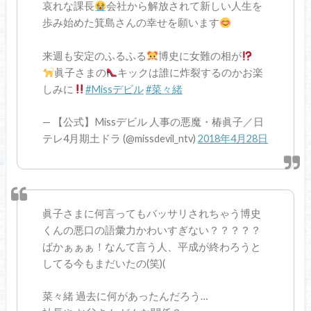
哀れな課長
会社から解放されて新しい人生を
歩み始めた箕島さんの幸せを願います
来週も安定のふるふる
博史に女難の相が
眞子さまの
キックは誰に炸裂するのかお楽
しみに
#Missデビル
#菜々緒
— 【公式】Missデビル 人事の悪魔・椿眞子／日
テレ4月期土ドラ (@missdevil_ntv)
2018年4月28日
眞子さまに何言ってもバッサリされちゃう博史
くんの悪口の語彙力かわいすぎない？？？？？
ばかぁぁぁ！なんて言う人、平成が終わろうと
してる今もまだいたの(笑)(
菜々緒 過去に何があったんだろう…