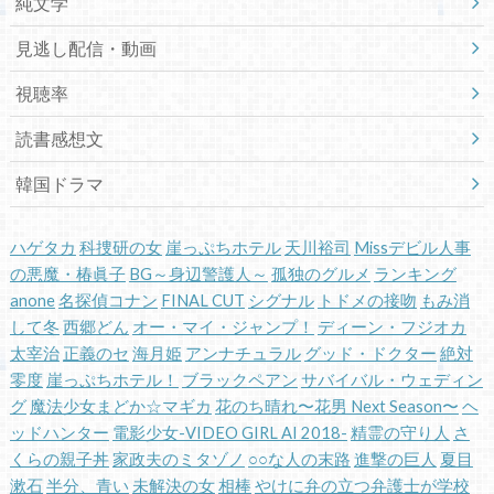
純文学
見逃し配信・動画
視聴率
読書感想文
韓国ドラマ
ハゲタカ
科捜研の女
崖っぷちホテル
天川裕司
Missデビル人事
の悪魔・椿眞子
BG～身辺警護人～
孤独のグルメ
ランキング
anone
名探偵コナン
FINAL CUT
シグナル
トドメの接吻
もみ消
して冬
西郷どん
オー・マイ・ジャンプ！
ディーン・フジオカ
太宰治
正義のセ
海月姫
アンナチュラル
グッド・ドクター
絶対
零度
崖っぷちホテル！
ブラックペアン
サバイバル・ウェディン
グ
魔法少女まどか☆マギカ
花のち晴れ〜花男 Next Season〜
ヘ
ッドハンター
電影少女-VIDEO GIRL AI 2018-
精霊の守り人
さ
くらの親子丼
家政夫のミタゾノ
○○な人の末路
進撃の巨人
夏目
漱石
半分、青い
未解決の女
相棒
やけに弁の立つ弁護士が学校