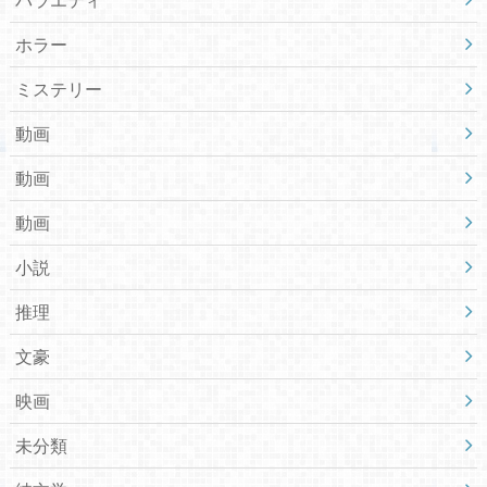
ホラー
ミステリー
動画
動画
動画
小説
推理
文豪
映画
未分類