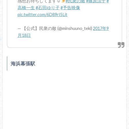
感想お待ちしてます☺︎
#民衆の敵
#篠原涼子
#
高橋一生
#石田ゆり子
#予告映像
pic.twitter.com/6D89rI5Lit
— 【公式】民衆の敵 (@minshuuno_teki)
2017年9
月18日
海浜幕張駅