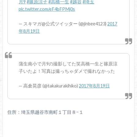
月9
#篠原涼子
#高橋一生
#越谷
#埼玉
pic.twitter.com/eF4bFPMj0s
— スキマガ@公式ツイッター (@jinbee4123)
2017
年8月19日
蒲生南小で月9の撮影してた笑高橋一生と篠原涼
子いたよ！写真は撮っちゃダメで撮れなかった
— 高倉晃彦 (@takakurakihiko)
2017年8月19日
住所：埼玉県越谷市南町１丁目８−１