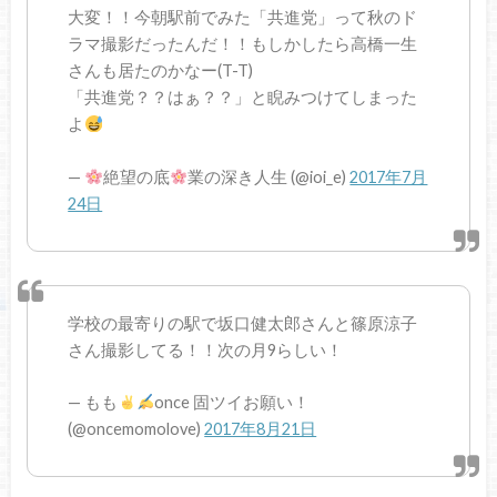
大変！！今朝駅前でみた「共進党」って秋のド
ラマ撮影だったんだ！！もしかしたら高橋一生
さんも居たのかなー(T-T)
「共進党？？はぁ？？」と睨みつけてしまった
よ
—
絶望の底
業の深き人生 (@ioi_e)
2017年7月
24日
学校の最寄りの駅で坂口健太郎さんと篠原涼子
さん撮影してる！！次の月9らしい！
— もも
once 固ツイお願い！
(@oncemomolove)
2017年8月21日