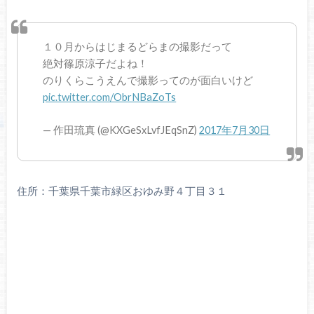
１０月からはじまるどらまの撮影だって
絶対篠原涼子だよね！
のりくらこうえんで撮影ってのが面白いけど
pic.twitter.com/ObrNBaZoTs
— 作田琉真 (@KXGeSxLvfJEqSnZ)
2017年7月30日
住所：千葉県千葉市緑区おゆみ野４丁目３１