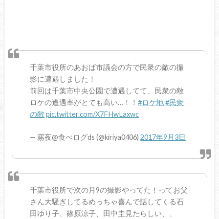
千葉市役所のあおば市議会の方で民衆の敵の撮
影に遭遇しました！
前回は千葉市中央公園で遭遇してて、民衆の敵
ロケの遭遇率がとても高い…！！
#ロケ地
#民衆
の敵
pic.twitter.com/X7FHwLaxwc
— 霧夜@食べログds (@kiriya0406)
2017年9月3日
千葉市役所で次の月9の撮影やってた！ってお父
さん大騒ぎしてるめっちゃ喜んで話してくる石
田ゆり子、篠原涼子、田中圭見たらしい、、