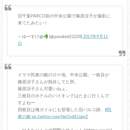
旧千葉PARCO前の中央公園で篠原涼子が撮影に
来てたみたい！
— ゆーすけ@
(@yusuke621220)
2017年9月11
日
ドラマ民衆の敵のロケ地、中央公園。一枚目が
篠原涼子さんが熱弁してた所。
篠原涼子さん可愛いねぇ。
三枚目のホテルのバイキングはたまに行くんで
すよねー
四枚目は俺ガイルにも登場した旧パルコ跡。
#民
衆の敵
pic.twitter.com/NpQy6EUamZ