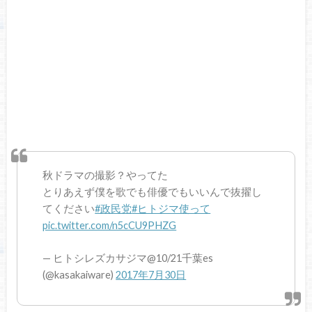
秋ドラマの撮影？やってた
とりあえず僕を歌でも俳優でもいいんで抜擢し
てください
#政民党
#ヒトジマ使って
pic.twitter.com/n5cCU9PHZG
— ヒトシレズカサジマ@10/21千葉es
(@kasakaiware)
2017年7月30日