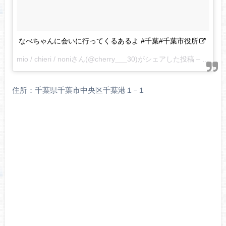
なべちゃんに会いに行ってくるあるよ #千葉#千葉市役所
mio / chieri / noniさん(@cherry___30)がシェアした投稿 –
2017 
住所：千葉県千葉市中央区千葉港１−１