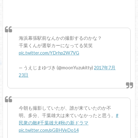
海浜幕張駅前なんかの撮影するのかな？
千葉くんが選挙カーになってる笑笑
pic.twitter.com/YDrhp2W7VG
— うえじまゆづき (@moonYuzukitty)
2017年7月
23日
今朝も撮影していたが、誰が来ていたのか不
明。多分、千葉雄大は来ていなかったと思う。
#
民衆の敵
#千葉雄大
#秋の新ドラマ
pic.twitter.com/pGBHVeDo14