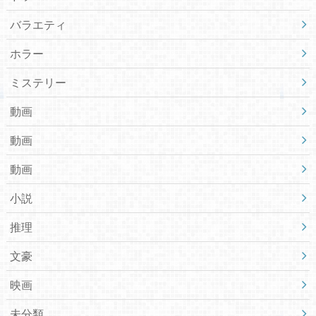
バラエティ
ホラー
ミステリー
動画
動画
動画
小説
推理
文豪
映画
未分類