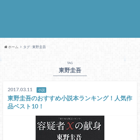
ホーム
タグ : 東野圭吾
TAG
東野圭吾
2017.03.11
小説
東野圭吾のおすすめ小説本ランキング！人気作
品ベスト10！