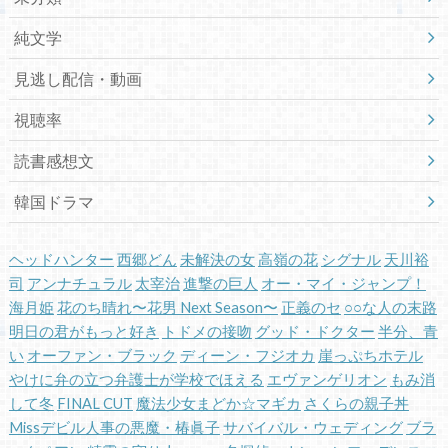
純文学
見逃し配信・動画
視聴率
読書感想文
韓国ドラマ
ヘッドハンター
西郷どん
未解決の女
高嶺の花
シグナル
天川裕
司
アンナチュラル
太宰治
進撃の巨人
オー・マイ・ジャンプ！
海月姫
花のち晴れ〜花男 Next Season〜
正義のセ
○○な人の末路
明日の君がもっと好き
トドメの接吻
グッド・ドクター
半分、青
い
オーファン・ブラック
ディーン・フジオカ
崖っぷちホテル
やけに弁の立つ弁護士が学校でほえる
エヴァンゲリオン
もみ消
して冬
FINAL CUT
魔法少女まどか☆マギカ
さくらの親子丼
Missデビル人事の悪魔・椿眞子
サバイバル・ウェディング
ブラ