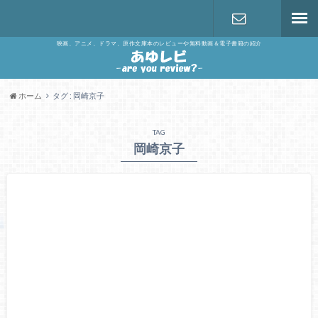
映画、アニメ、ドラマ、原作文庫本のレビューや無料動画＆電子書籍の紹介
お問い合わ
せ
ホーム
タグ : 岡崎京子
TAG
岡崎京子