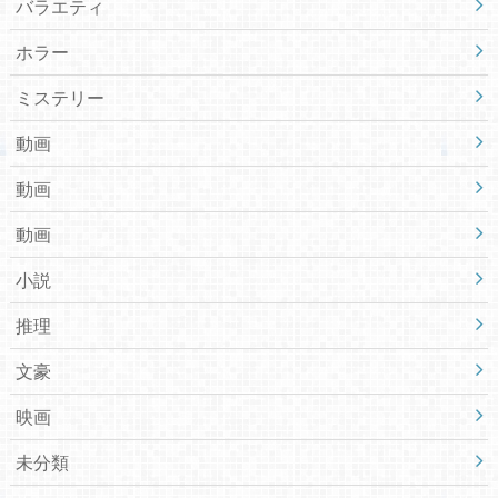
バラエティ
ホラー
ミステリー
動画
動画
動画
小説
推理
文豪
映画
未分類