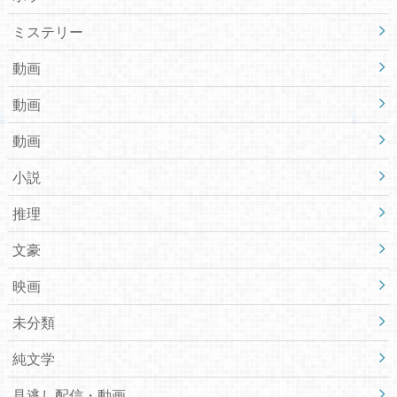
ミステリー
動画
動画
動画
小説
推理
文豪
映画
未分類
純文学
見逃し配信・動画