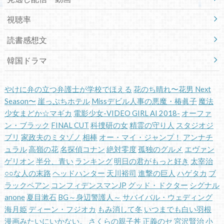
視聴率
読書感想文
韓国ドラマ
やけに弁の立つ弁護士が学校でほえる
花のち晴れ〜花男 Next
Season〜
崖っぷちホテル
Missデビル人事の悪魔・椿眞子
魔法
少女まどか☆マギカ
電影少女-VIDEO GIRL AI 2018-
オーファ
ン・ブラック
FINAL CUT
科捜研の女
精霊の守り人
スタジオジ
ブリ
家政夫のミタゾノ
相棒
オー・マイ・ジャンプ！
アンナチ
ュラル
高嶺の花
名探偵コナン
絶対零度
孤独のグルメ
エヴァン
ゲリオン
半分、青い
ランキング
明日の君がもっと好き
太宰治
○○な人の末路
ヘッドハンター
天川裕司
進撃の巨人
ハゲタカ
ブ
ラックペアン
コンフィデンスマンJP
グッド・ドクター
シグナル
anone
夏目漱石
BG～身辺警護人～
サバイバル・ウェディング
海月姫
ディーン・フジオカ
もみ消して冬
いつまでも白い羽根
漫画みたいにいかない。
さくらの親子丼
正義のセ
宮沢賢治
小