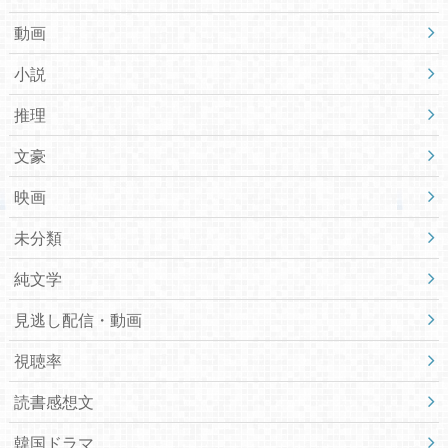
動画
小説
推理
文豪
映画
未分類
純文学
見逃し配信・動画
視聴率
読書感想文
韓国ドラマ