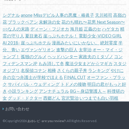
シグナル
anone
Missデビル人事の悪魔・椿眞子
天川裕司
高嶺の
花
ブラックペアン
未解決の女
花のち晴れ〜花男 Next Season〜
○○な人の末路
ディーン・フジオカ
海月姫
正義のセ
ハゲタカ
精
霊の守り人
夏目漱石
崖っぷちホテル！
電影少女-VIDEO GIRL
AI 2018-
崖っぷちホテル
漫画みたいにいかない。
絶対零度
半
分、青い
エヴァンゲリオン
進撃の巨人
太宰治
オー・マイ・ジ
ャンプ！
孤独のグルメ
ヘッドハンター
家政夫のミタゾノ
コン
フィデンスマンJP
もみ消して冬
魔法少女まどか☆マギカ
スタジ
オジブリ
名探偵コナン
相棒
さくらの親子丼
ランキング
やけに
弁の立つ弁護士が学校でほえる
FINAL CUT
オーファン・ブラッ
ク
サバイバル・ウェディング
トドメの接吻
明日の君がもっと好
き
小説ランキング
アンナチュラル
BG～身辺警護人～
科捜研の
女
グッド・ドクター
西郷どん
宮沢賢治
いつまでも白い羽根
お問い合わせ
©Copyright2026
あゆレビ -are you review?-
.All Rights Reserved.