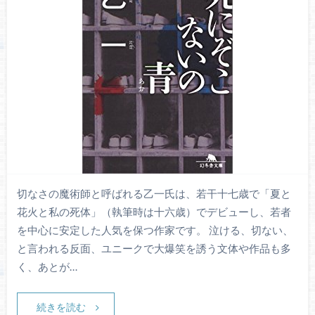
切なさの魔術師と呼ばれる乙一氏は、若干十七歳で「夏と
花火と私の死体」（執筆時は十六歳）でデビューし、若者
を中心に安定した人気を保つ作家です。 泣ける、切ない、
と言われる反面、ユニークで大爆笑を誘う文体や作品も多
く、あとが…
続きを読む