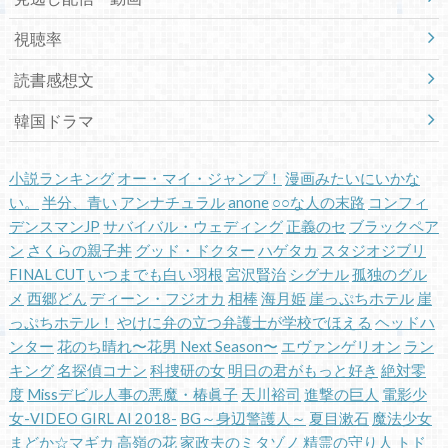
視聴率
読書感想文
韓国ドラマ
小説ランキング
オー・マイ・ジャンプ！
漫画みたいにいかな
い。
半分、青い
アンナチュラル
anone
○○な人の末路
コンフィ
デンスマンJP
サバイバル・ウェディング
正義のセ
ブラックペア
ン
さくらの親子丼
グッド・ドクター
ハゲタカ
スタジオジブリ
FINAL CUT
いつまでも白い羽根
宮沢賢治
シグナル
孤独のグル
メ
西郷どん
ディーン・フジオカ
相棒
海月姫
崖っぷちホテル
崖
っぷちホテル！
やけに弁の立つ弁護士が学校でほえる
ヘッドハ
ンター
花のち晴れ〜花男 Next Season〜
エヴァンゲリオン
ラン
キング
名探偵コナン
科捜研の女
明日の君がもっと好き
絶対零
度
Missデビル人事の悪魔・椿眞子
天川裕司
進撃の巨人
電影少
女-VIDEO GIRL AI 2018-
BG～身辺警護人～
夏目漱石
魔法少女
まどか☆マギカ
高嶺の花
家政夫のミタゾノ
精霊の守り人
トド