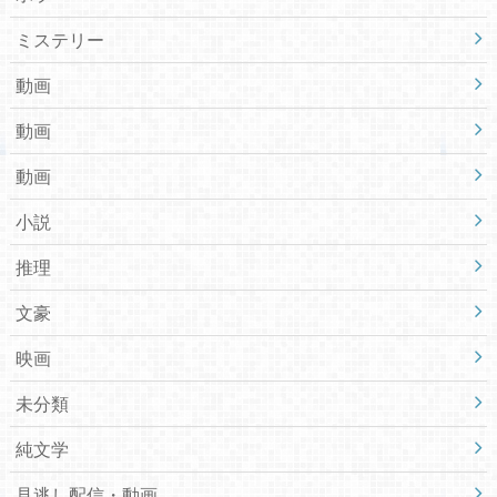
ミステリー
動画
動画
動画
小説
推理
文豪
映画
未分類
純文学
見逃し配信・動画