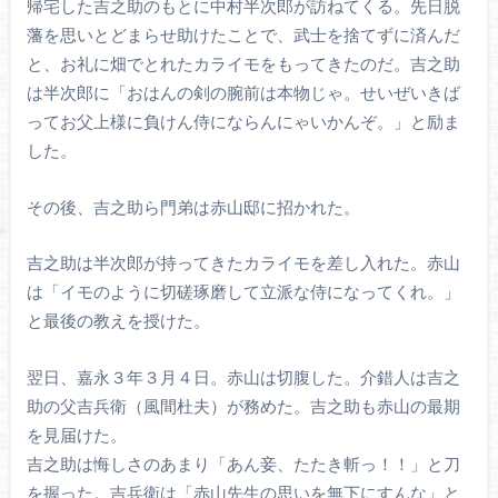
帰宅した吉之助のもとに中村半次郎が訪ねてくる。先日脱
藩を思いとどまらせ助けたことで、武士を捨てずに済んだ
と、お礼に畑でとれたカライモをもってきたのだ。吉之助
は半次郎に「おはんの剣の腕前は本物じゃ。せいぜいきば
ってお父上様に負けん侍にならんにゃいかんぞ。」と励ま
した。
その後、吉之助ら門弟は赤山邸に招かれた。
吉之助は半次郎が持ってきたカライモを差し入れた。赤山
は「イモのように切磋琢磨して立派な侍になってくれ。」
と最後の教えを授けた。
翌日、嘉永３年３月４日。赤山は切腹した。介錯人は吉之
助の父吉兵衛（風間杜夫）が務めた。吉之助も赤山の最期
を見届けた。
吉之助は悔しさのあまり「あん妾、たたき斬っ！！」と刀
を握った。吉兵衛は「赤山先生の思いを無下にすんな」と