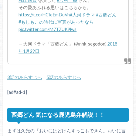
赤山靱負
を演じた
#沢村一樹
さん、
その愛あふれる思いはこちらから。
https://t.co/HCIeEmDuVn
#大河ドラマ
#西郷どん
#もしもこの時代に写真があったなら
pic.twitter.com/M7TZUK9lws
— 大河ドラマ「西郷どん」 (@nhk_segodon)
2018
年1月29日
3話のあらすじへ
｜
5話のあらすじへ
[ad#ad-1]
西郷どん 気になる鹿児島弁解説！！
まずは久光の「おいにはどげんすっこもできん。おいに言