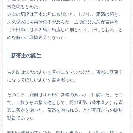
吉之助をとめた。
赤山の切腹は斉彬の耳にも届いた。しかし、粛清は続き、
大久保家にも粛清の手が及んだ。正助の父大久保吉兵衛
（平田満）は喜界島に島流しの刑となり、正助もお城づと
めを解かれ謹慎処分となった。
新藩主の誕生
吉之助は無念の思いを斉彬に文でぶつけた。斉彬に新藩主
になってほしい思いを書き綴った。
そのころ、斉興は江戸城に新年のあいさつに訪れた。そこ
で、上様からの贈り物として、阿部正弘（藤木直人）は斉
興に茶器を贈った。茶器を贈られることが幕府からの隠居
勧告であった。
斉彬は斉興の下を訪れ、隠居を進めた。吉之助の手紙こと