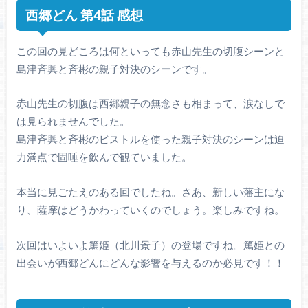
西郷どん 第4話 感想
この回の見どころは何といっても赤山先生の切腹シーンと
島津斉興と斉彬の親子対決のシーンです。
赤山先生の切腹は西郷親子の無念さも相まって、涙なしで
は見られませんでした。
島津斉興と斉彬のピストルを使った親子対決のシーンは迫
力満点で固唾を飲んで観ていました。
本当に見ごたえのある回でしたね。さあ、新しい藩主にな
り、薩摩はどうかわっていくのでしょう。楽しみですね。
次回はいよいよ篤姫（北川景子）の登場ですね。篤姫との
出会いが西郷どんにどんな影響を与えるのか必見です！！