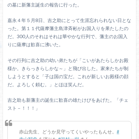
の墓に新藩主誕生の報告に行った。
嘉永４年５月8日、吉之助にとって生涯忘れられない日とな
った。第１１代薩摩藩主島津斉彬がお国入りを果たしたの
だ。300人のそれはそれは華やかな行列で、藩主のお国入
りに薩摩は歓喜に沸いた。
その行列に吉之助の幼い弟たちが「こいがあたらしかお殿
様か。きらっきらしかな～」と飛び出した。家来たちが制
しようとすると「子は国の宝だ。これが新しいお殿様の顔
だ。よろしく頼む。」とほほ笑んだ。
吉之助も新藩主の誕生に歓喜の雄たけびをあげた。「チェ
スト－！！！」
赤山先生、どうか見守ってくいやったもんせ。
#