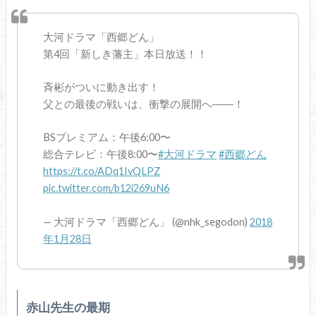
大河ドラマ「西郷どん」
第4回「新しき藩主」本日放送！！
斉彬がついに動き出す！
父との最後の戦いは、衝撃の展開へ――！
BSプレミアム：午後6:00〜
総合テレビ：午後8:00〜
#大河ドラマ
#西郷どん
https://t.co/ADq1IvQLPZ
pic.twitter.com/b12i269uN6
— 大河ドラマ「西郷どん」 (@nhk_segodon)
2018
年1月28日
赤山先生の最期