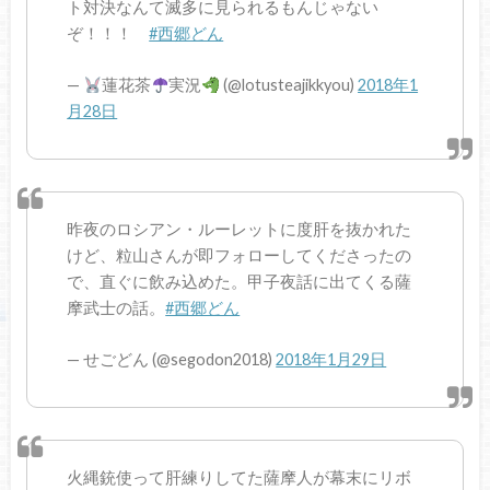
ト対決なんて滅多に見られるもんじゃない
ぞ！！！
#西郷どん
—
蓮花茶
実況
(@lotusteajikkyou)
2018年1
月28日
昨夜のロシアン・ルーレットに度肝を抜かれた
けど、粒山さんが即フォローしてくださったの
で、直ぐに飲み込めた。甲子夜話に出てくる薩
摩武士の話。
#西郷どん
— せごどん (@segodon2018)
2018年1月29日
火縄銃使って肝練りしてた薩摩人が幕末にリボ