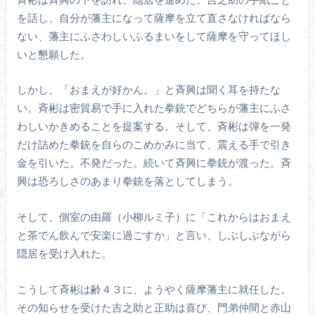
を話し、自分が藩主になって薩摩を立て直さなければなら
ない、藩主にふさわしいふるまいをして薩摩を守ってほし
いと懇願した。
しかし、「おまえが好かん。」と斉興は聞く耳を持たな
い。斉彬は密貿易で手に入れた拳銃でどちらが藩主にふさ
わしいかきめることを提案する。そして、斉彬は弾を一発
だけ詰めた拳銃を自らのこめかみに当て、震える手で引き
金を引いた。不発だった。続いて斉興に拳銃が渡った。斉
興は恐ろしさのあまり拳銃を落としてしまう。
そして、側室の由羅（小柳ルミ子）に「これからはおまえ
と茶でん飲んで安楽に過ごすか」と言い、しぶしぶながら
隠居を受け入れた。
こうして斉彬は齢４３に、ようやく薩摩藩主に就任した。
その知らせを受けた吉之助と正助は喜び、門弟仲間と赤山