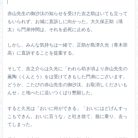
赤山先生の御沙汰の知らせを受けた吉之助はいても立って
もいられず、お城に直訴しに向かった。大久保正助（瑛
太）ら門弟仲間は、それを必死に止める。
しかし、みんな気持ちは一緒で、正助が島津久光（青木崇
高）に直訴することを提案する。
そして、吉之介らは久光に「われら幼き頃より赤山先生の
薫陶（くんとう）をは受けてきもした門弟にございます。
どうか、こたびの赤山先生の御沙汰、お取消しくださいも
んせ」と地べたに這いつくばり懇願した。
すると久光は「おいに何ができる」「おいにはどげんすっ
こもできん。おいに言うな」と吐き捨て、籠に乗り、去っ
てしまった。