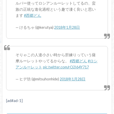
ルバー使ってロシアンルーレットしてるの、蛮
族の正統な進化過程という趣で凄く良いと思い
ます
#西郷どん
— けるちゃ (@kerutya)
2018年1月28日
そりゃこの人達小さい時から肝練りっていう薩
摩ルーレットやってるからな。
#西郷どん
#ロシ
アンルーレット
pic.twitter.com/rQ2I64Y717
— ヒデ坊 (@mitsuhonhide)
2018年1月28日
[ad#ad-1]