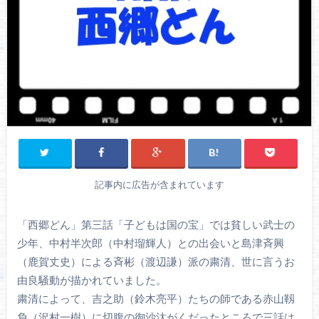
記事内に広告が含まれています
「西郷どん」第三話「子どもは国の宝」では貧しい武士の
少年、中村半次郎（中村瑠輝人）との出会いと島津斉興
（鹿賀丈史）による斉彬（渡辺謙）派の粛清、世に言うお
由良騒動が描かれていました。
粛清によって、吉之助（鈴木亮平）たちの師である赤山靱
負（沢村一樹）に切腹の御沙汰がくだったところで三話は