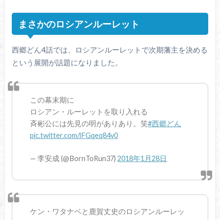
まさかのロシアンルーレット
西郷どん4話では、ロシアンルーレットで次期藩主を決める
という展開が話題になりました。
この幕末期に
ロシアン・ルーレットを取り入れる
斉彬公には先見の明がありあり。笑
#西郷どん
pic.twitter.com/lFGqeq84v0
— 李安成 (@BornToRun37)
2018年1月28日
ケン・ワタナベと鹿賀丈史のロシアンルーレッ