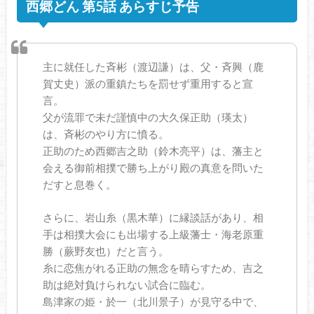
西郷どん 第5話 あらすじ予告
主に就任した斉彬（渡辺謙）は、父・斉興（鹿
賀丈史）派の重鎮たちを罰せず重用すると宣
言。
父が流罪で未だ謹慎中の大久保正助（瑛太）
は、斉彬のやり方に憤る。
正助のため西郷吉之助（鈴木亮平）は、藩主と
会える御前相撲で勝ち上がり殿の真意を問いた
だすと息巻く。
さらに、岩山糸（黒木華）に縁談話があり、相
手は相撲大会にも出場する上級藩士・海老原重
勝（蕨野友也）だと言う。
糸に恋焦がれる正助の無念を晴らすため、吉之
助は絶対負けられない試合に臨む。
島津家の姫・於一（北川景子）が見守る中で、