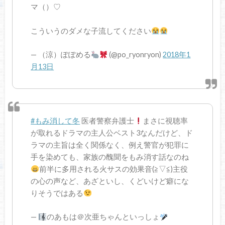
マ（）♡
こういうのダメな子流してください
— （涼）ぽぽめる
(@po_ryonryon)
2018年1
月13日
#もみ消して冬
医者警察弁護士
まさに視聴率
が取れるドラマの主人公ベスト3なんだけど、ド
ラマの主旨は全く関係なく、例え警官が犯罪に
手を染めても、家族の醜聞をもみ消す話なのね
前半に多用される火サスの効果音(≧▽≦)主役
の心の声など、あざといし、くどいけど癖にな
りそうではある
—
のあもは＠次亜ちゃんといっしょ