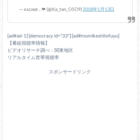
— ᴋᴀᴢᴀɴᴇ .. ❤︎ (@Ka_tan_O5O9)
2018年1月13日
[ad#ad-1] [democracy id=”33″] [ad#momikeshitefuyu]
【番組視聴率情報】
ビデオリサーチ調べ：関東地区
リアルタイム世帯視聴率
スポンサードリンク