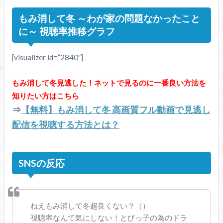
もみ消して冬 ～わが家の問題なかったこと
に～ 視聴率推移グラフ
[visualizer id=”2840″]
もみ消して冬見逃した！ネットで見るのに一番良い方法を
知りたい方はこちら
⇒
【無料】もみ消して冬 高画質フル動画で見逃し
配信を視聴する方法とは？
SNSの反応
ねえもみ消して冬超良くない？（）
視聴率なんて気にしない！とびっ子の為のドラ