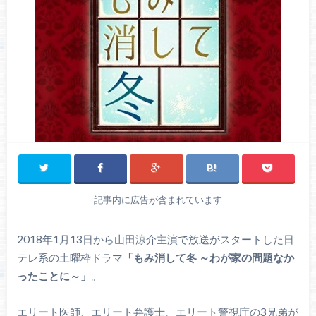
記事内に広告が含まれています
2018年1月13日から山田涼介主演で放送がスタートした日
テレ系の土曜枠ドラマ
「もみ消して冬 ～わが家の問題なか
ったことに～」
。
エリート医師、エリート弁護士、エリート警視庁の3兄弟が