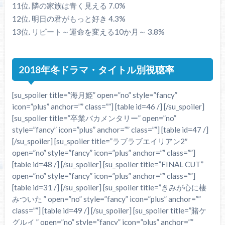
11位. 隣の家族は青く見える 7.0%
12位. 明日の君がもっと好き 4.3%
13位. リピート～運命を変える10か月～ 3.8%
2018年冬ドラマ・タイトル別視聴率
[su_spoiler title=”海月姫” open=”no” style=”fancy”
icon=”plus” anchor=”” class=””] [table id=46 /] [/su_spoiler]
[su_spoiler title=”卒業バカメンタリー” open=”no”
style=”fancy” icon=”plus” anchor=”” class=””] [table id=47 /]
[/su_spoiler] [su_spoiler title=”ラブラブエイリアン2″
open=”no” style=”fancy” icon=”plus” anchor=”” class=””]
[table id=48 /] [/su_spoiler] [su_spoiler title=”FINAL CUT”
open=”no” style=”fancy” icon=”plus” anchor=”” class=””]
[table id=31 /] [/su_spoiler] [su_spoiler title=”きみが心に棲
みついた ” open=”no” style=”fancy” icon=”plus” anchor=””
class=””] [table id=49 /] [/su_spoiler] [su_spoiler title=”賭ケ
グルイ ” open=”no” style=”fancy” icon=”plus” anchor=””