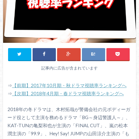
記事内に広告が含まれています
⇒
【前期】2017年10月期・秋ドラマ視聴率ランキングへ
⇒
【次期】2018年4月期・春ドラマ視聴率ランキングへ
2018年の冬ドラマは、木村拓哉が警備会社の元ボディーガ
ード役として主演を務めるドラマ「BG～身辺警護人～」、
KAT-TUNの亀梨和也が主演の「FINAL CUT」、嵐の松本
潤主演の「99.9」、Hey! Say! JUMPの山田涼介主演の「も