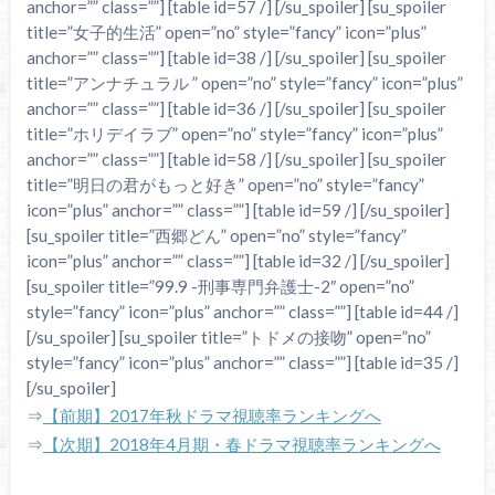
anchor=”” class=””] [table id=57 /] [/su_spoiler] [su_spoiler
title=”女子的生活” open=”no” style=”fancy” icon=”plus”
anchor=”” class=””] [table id=38 /] [/su_spoiler] [su_spoiler
title=”アンナチュラル ” open=”no” style=”fancy” icon=”plus”
anchor=”” class=””] [table id=36 /] [/su_spoiler] [su_spoiler
title=”ホリデイラブ” open=”no” style=”fancy” icon=”plus”
anchor=”” class=””] [table id=58 /] [/su_spoiler] [su_spoiler
title=”明日の君がもっと好き” open=”no” style=”fancy”
icon=”plus” anchor=”” class=””] [table id=59 /] [/su_spoiler]
[su_spoiler title=”西郷どん” open=”no” style=”fancy”
icon=”plus” anchor=”” class=””] [table id=32 /] [/su_spoiler]
[su_spoiler title=”99.9 -刑事専門弁護士-2″ open=”no”
style=”fancy” icon=”plus” anchor=”” class=””] [table id=44 /]
[/su_spoiler] [su_spoiler title=”トドメの接吻” open=”no”
style=”fancy” icon=”plus” anchor=”” class=””] [table id=35 /]
[/su_spoiler]
⇒
【前期】2017年秋ドラマ視聴率ランキングへ
⇒
【次期】2018年4月期・春ドラマ視聴率ランキングへ