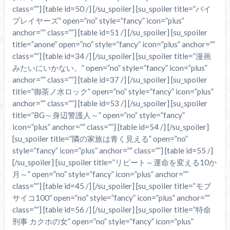
class=””] [table id=50 /] [/su_spoiler] [su_spoiler title=”バイ
プレイヤーズ” open=”no” style=”fancy” icon=”plus”
anchor=”” class=””] [table id=51 /] [/su_spoiler] [su_spoiler
title=”anone” open=”no” style=”fancy” icon=”plus” anchor=””
class=””] [table id=34 /] [/su_spoiler] [su_spoiler title=”漫画
みたいにいかない。” open=”no” style=”fancy” icon=”plus”
anchor=”” class=””] [table id=37 /] [/su_spoiler] [su_spoiler
title=”御茶ノ水ロック” open=”no” style=”fancy” icon=”plus”
anchor=”” class=””] [table id=53 /] [/su_spoiler] [su_spoiler
title=”BG～身辺警護人～” open=”no” style=”fancy”
icon=”plus” anchor=”” class=””] [table id=54 /] [/su_spoiler]
[su_spoiler title=”隣の家族は青く見える” open=”no”
style=”fancy” icon=”plus” anchor=”” class=””] [table id=55 /]
[/su_spoiler] [su_spoiler title=”リピート～運命を変える10か
月～” open=”no” style=”fancy” icon=”plus” anchor=””
class=””] [table id=45 /] [/su_spoiler] [su_spoiler title=”モブ
サイコ100″ open=”no” style=”fancy” icon=”plus” anchor=””
class=””] [table id=56 /] [/su_spoiler] [su_spoiler title=”特命
刑事 カクホの女” open=”no” style=”fancy” icon=”plus”