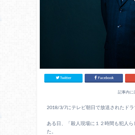
Twitter
Facebook
記事内に
2018/3/7にテレビ朝日で放送されたドラマ
ある日、「殺人現場に１２時間も犯人ら
た。