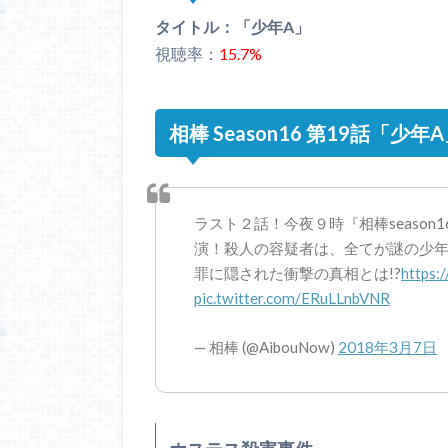
タイトル：「少年A」
視聴率：
15.7%
相棒 Season16 第19話「
ラスト２話！今夜９時『相棒seaso
演！殺人の容疑者は、全てが謎の少年Ａ
罪に隠された衝撃の真相とは!?
https
pic.twitter.com/ERuLLnbVNR
— 相棒 (@AibouNow)
2018年3月7日