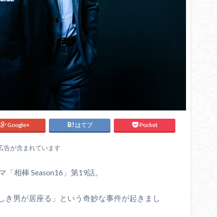
Google+
はてブ
Pocket
広告が含まれています
「相棒 Season16」第19話。
しき男が居座る」という奇妙な事件が起きまし