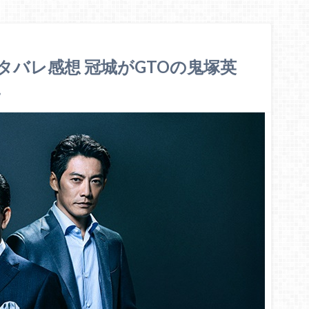
ネタバレ感想 冠城がGTOの鬼塚英
に