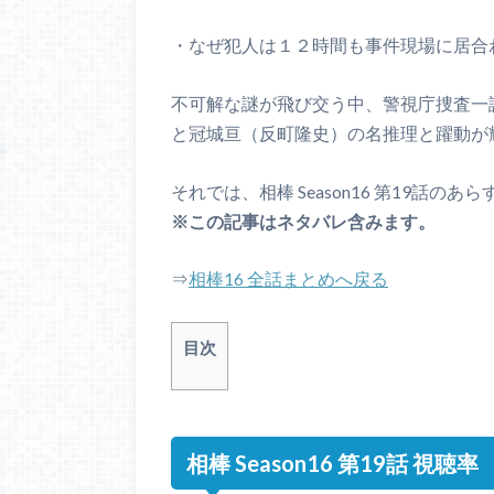
・なぜ犯人は１２時間も事件現場に居合
不可解な謎が飛び交う中、警視庁捜査一
と冠城亘（反町隆史）の名推理と躍動が
それでは、相棒 Season16 第19話
※この記事はネタバレ含みます。
⇒
相棒16 全話まとめへ戻る
目次
相棒 Season16 第19話 視聴率