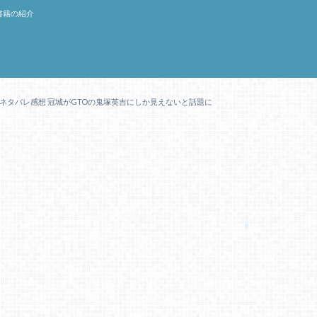
書籍の紹介
じ＆ネタバレ感想 冠城がGTOの鬼塚英吉にしか見えないと話題に