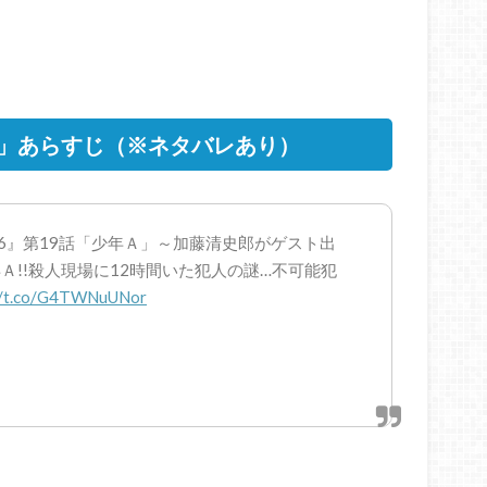
少年A」あらすじ（※ネタバレあり）
n16』第19話「少年Ａ」～加藤清史郎がゲスト出
!!殺人現場に12時間いた犯人の謎…不可能犯
://t.co/G4TWNuUNor