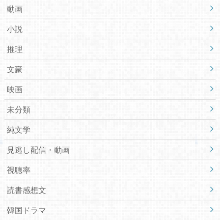
動画
小説
推理
文豪
映画
未分類
純文学
見逃し配信・動画
視聴率
読書感想文
韓国ドラマ