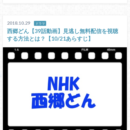
2018.10.29
ドラマ
西郷どん【39話動画】見逃し無料配信を視聴
する方法とは？【10/21あらすじ】