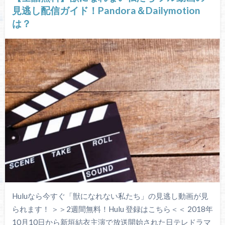
見逃し配信ガイド！Pandora＆Dailymotion
は？
Huluなら今すぐ「獣になれない私たち」の見逃し動画が見
られます！ ＞＞2週間無料！Hulu 登録はこちら＜＜ 2018年
10月10日から新垣結衣主演で放送開始された日テレドラマ