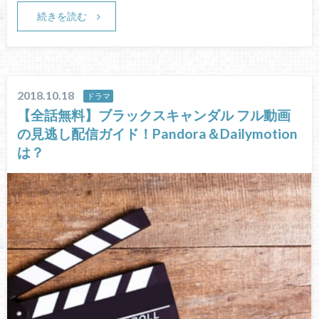
続きを読む
2018.10.18
ドラマ
【全話無料】ブラックスキャンダル フル動画
の見逃し配信ガイド！Pandora＆Dailymotion
は？