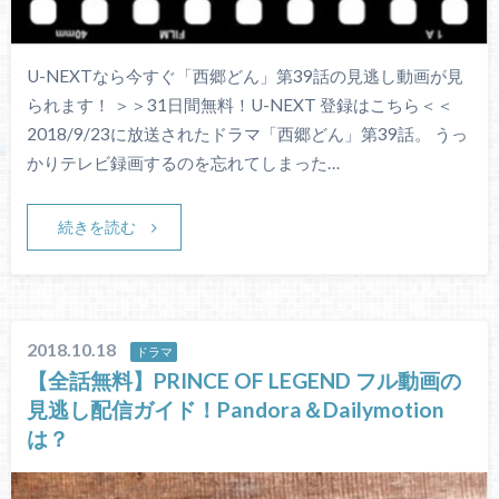
U-NEXTなら今すぐ「西郷どん」第39話の見逃し動画が見
られます！ ＞＞31日間無料！U-NEXT 登録はこちら＜＜
2018/9/23に放送されたドラマ「西郷どん」第39話。 うっ
かりテレビ録画するのを忘れてしまった…
続きを読む
2018.10.18
ドラマ
【全話無料】PRINCE OF LEGEND フル動画の
見逃し配信ガイド！Pandora＆Dailymotion
は？