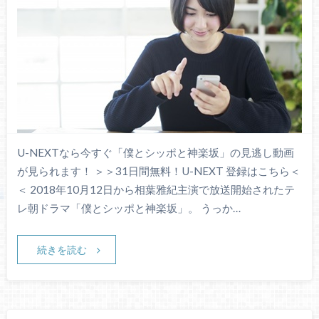
U-NEXTなら今すぐ「僕とシッポと神楽坂」の見逃し動画
が見られます！ ＞＞31日間無料！U-NEXT 登録はこちら＜
＜ 2018年10月12日から相葉雅紀主演で放送開始されたテ
レ朝ドラマ「僕とシッポと神楽坂」。 うっか…
続きを読む