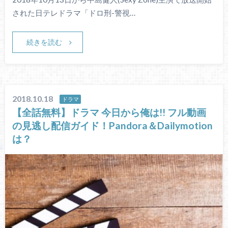
された日テレドラマ「ドロ刑-警視…
続きを読む
2018.10.18
ドラマ
【全話無料】ドラマ 今日から俺は!! フル動画
の見逃し配信ガイド！Pandora＆Dailymotion
は？