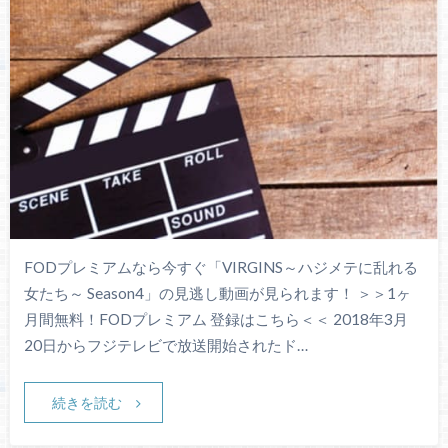
FODプレミアムなら今すぐ「VIRGINS～ハジメテに乱れる
女たち～ Season4」の見逃し動画が見られます！ ＞＞1ヶ
月間無料！FODプレミアム 登録はこちら＜＜ 2018年3月
20日からフジテレビで放送開始されたド…
続きを読む