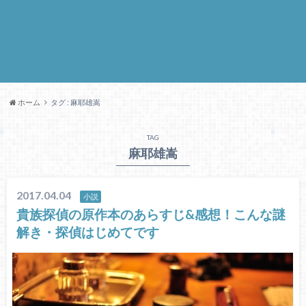
ホーム
タグ : 麻耶雄嵩
TAG
麻耶雄嵩
2017.04.04
小説
貴族探偵の原作本のあらすじ&感想！こんな謎
解き・探偵はじめてです