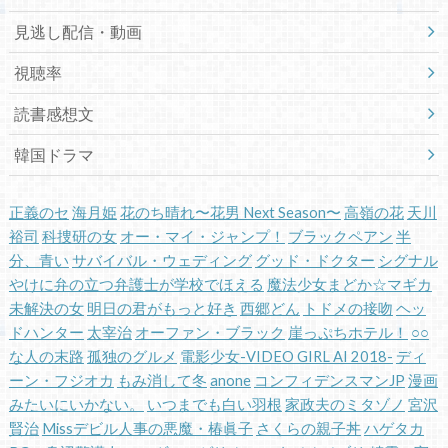
見逃し配信・動画
視聴率
読書感想文
韓国ドラマ
正義のセ
海月姫
花のち晴れ〜花男 Next Season〜
高嶺の花
天川
裕司
科捜研の女
オー・マイ・ジャンプ！
ブラックペアン
半
分、青い
サバイバル・ウェディング
グッド・ドクター
シグナル
やけに弁の立つ弁護士が学校でほえる
魔法少女まどか☆マギカ
未解決の女
明日の君がもっと好き
西郷どん
トドメの接吻
ヘッ
ドハンター
太宰治
オーファン・ブラック
崖っぷちホテル！
○○
な人の末路
孤独のグルメ
電影少女-VIDEO GIRL AI 2018-
ディ
ーン・フジオカ
もみ消して冬
anone
コンフィデンスマンJP
漫画
みたいにいかない。
いつまでも白い羽根
家政夫のミタゾノ
宮沢
賢治
Missデビル人事の悪魔・椿眞子
さくらの親子丼
ハゲタカ