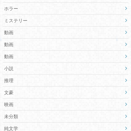
ホラー
ミステリー
動画
動画
動画
小説
推理
文豪
映画
未分類
純文学