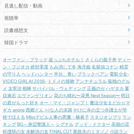
見逃し配信・動画
視聴率
読書感想文
韓国ドラマ
オーファン・ブラック
崖っぷちホテル！
さくらの親子丼
ディー
ン・フジオカ
絶対零度
もみ消して冬
海月姫
名探偵コナン
精霊
の守り人
ヘッドハンター
半分、青い
ブラックペアン
電影少女-
VIDEO GIRL AI 2018-
トドメの接吻
アンナチュラル
孤独のグル
メ
太宰治
相棒
サバイバル・ウェディング
正義のセ
ハゲタカ
夏
目漱石
エヴァンゲリオン
花のち晴れ〜花男 Next Season〜
明日
の君がもっと好き
オー・マイ・ジャンプ！
魔法少女まどか☆マ
ギカ
anone
西郷どん
○○な人の末路
やけに弁の立つ弁護士が学
校でほえる
Missデビル人事の悪魔・椿眞子
スタジオジブリ
ラン
キング
BG～身辺警護人～
シグナル
グッド・ドクター
高嶺の花
科捜研の女
未解決の女
FINAL CUT
家政夫のミタゾノ
小説ラン