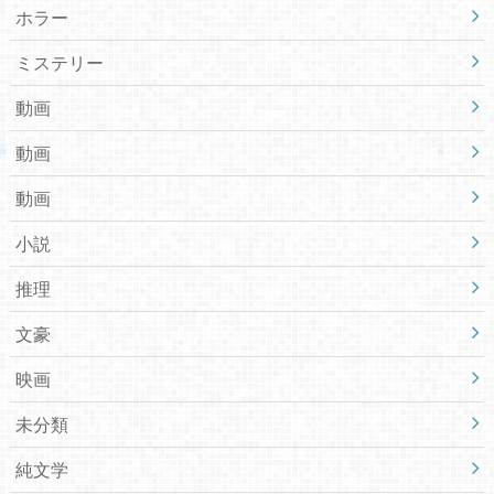
ホラー
ミステリー
動画
動画
動画
小説
推理
文豪
映画
未分類
純文学