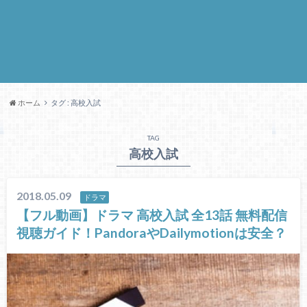
ホーム
タグ : 高校入試
TAG
高校入試
2018.05.09
ドラマ
【フル動画】ドラマ 高校入試 全13話 無料配信
視聴ガイド！PandoraやDailymotionは安全？