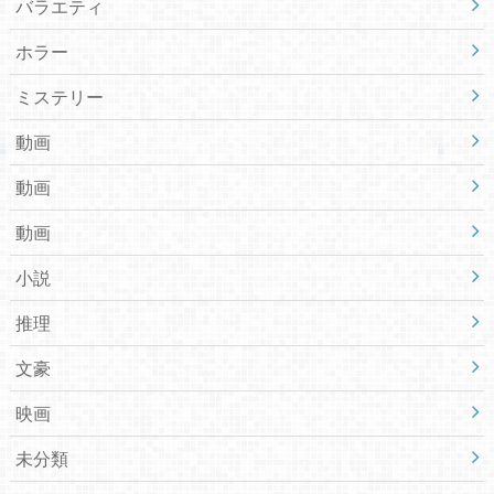
バラエティ
ホラー
ミステリー
動画
動画
動画
小説
推理
文豪
映画
未分類