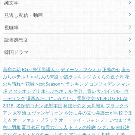
純文学
見逃し配信・動画
視聴率
読書感想文
韓国ドラマ
高嶺の花
BG～身辺警護人～
ディーン・フジオカ
正義のセ
崖っ
ぷちホテル！
○○な人の末路
小説ランキング
さくらの親子丼
花
のち晴れ〜花男 Next Season〜
ランキング
コンフィデンスマン
JP
スタジオジブリ
崖っぷちホテル
半分、青い
サバイバル・ウ
ェディング
漫画みたいにいかない。
電影少女-VIDEO GIRL AI
2018-
名探偵コナン
絶対零度
科捜研の女
天川裕司
ブラックペ
アン
太宰治
エヴァンゲリオン
やけに弁の立つ弁護士が学校でほ
える
オーファン・ブラック
オー・マイ・ジャンプ！
いつまでも
白い羽根
夏目漱石
精霊の守り人
トドメの接吻
シグナル
未解決
の女
グッド・ドクター
ハゲタカ
アンナチュラル
相棒
もみ消し