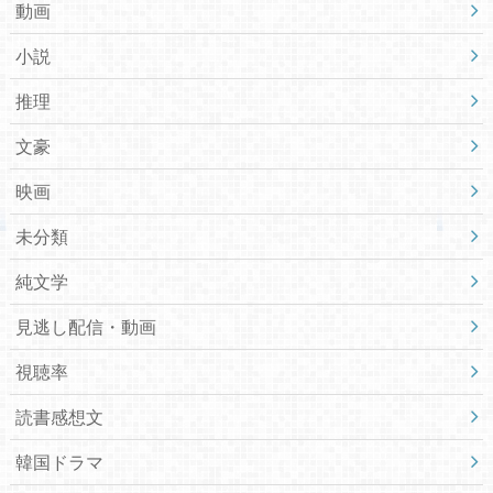
動画
小説
推理
文豪
映画
未分類
純文学
見逃し配信・動画
視聴率
読書感想文
韓国ドラマ