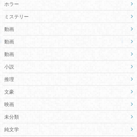
ホラー
ミステリー
動画
動画
動画
小説
推理
文豪
映画
未分類
純文学