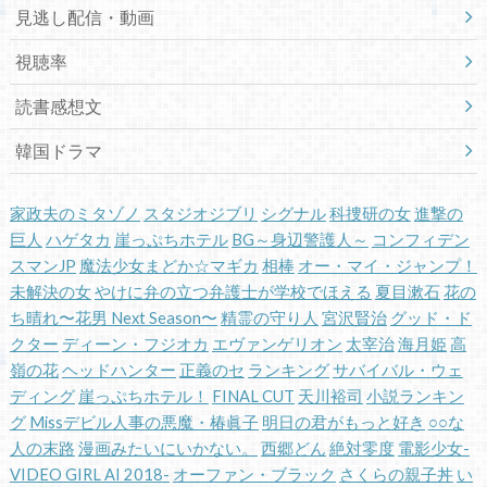
見逃し配信・動画
視聴率
読書感想文
韓国ドラマ
家政夫のミタゾノ
スタジオジブリ
シグナル
科捜研の女
進撃の
巨人
ハゲタカ
崖っぷちホテル
BG～身辺警護人～
コンフィデン
スマンJP
魔法少女まどか☆マギカ
相棒
オー・マイ・ジャンプ！
未解決の女
やけに弁の立つ弁護士が学校でほえる
夏目漱石
花の
ち晴れ〜花男 Next Season〜
精霊の守り人
宮沢賢治
グッド・ド
クター
ディーン・フジオカ
エヴァンゲリオン
太宰治
海月姫
高
嶺の花
ヘッドハンター
正義のセ
ランキング
サバイバル・ウェ
ディング
崖っぷちホテル！
FINAL CUT
天川裕司
小説ランキン
グ
Missデビル人事の悪魔・椿眞子
明日の君がもっと好き
○○な
人の末路
漫画みたいにいかない。
西郷どん
絶対零度
電影少女-
VIDEO GIRL AI 2018-
オーファン・ブラック
さくらの親子丼
い