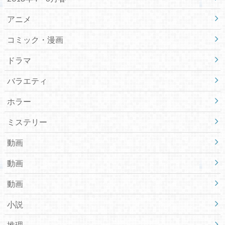
アニメ
コミック・漫画
ドラマ
バラエティ
ホラー
ミステリー
動画
動画
動画
小説
推理