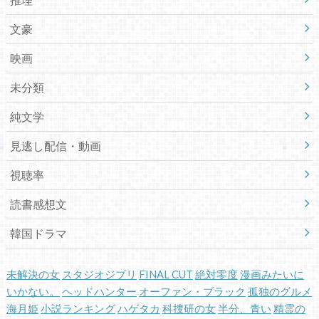
文豪
映画
未分類
純文学
見逃し配信・動画
視聴率
読書感想文
韓国ドラマ
未解決の女
スタジオジブリ
FINAL CUT
絶対零度
漫画みたいに
いかない。
ヘッドハンター
オーファン・ブラック
孤独のグルメ
海月姫
小説ランキング
ハゲタカ
科捜研の女
半分、青い
精霊の