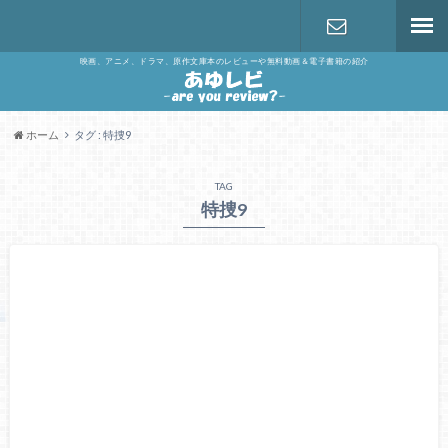
映画、アニメ、ドラマ、原作文庫本のレビューや無料動画＆電子書籍の紹介
お問い合わ
せ
ホーム
タグ : 特捜9
TAG
特捜9