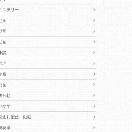
ミステリー
動画
動画
動画
小説
推理
文豪
映画
未分類
純文学
見逃し配信・動画
視聴率