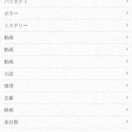
バラエティ
ホラー
ミステリー
動画
動画
動画
小説
推理
文豪
映画
未分類