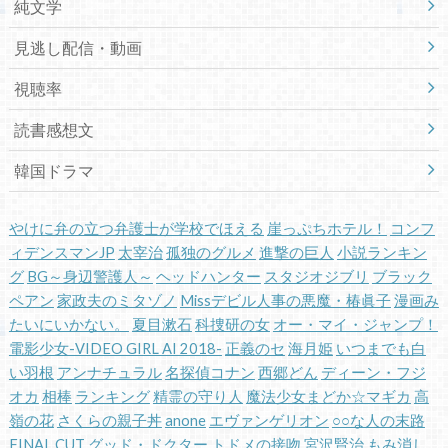
純文学
見逃し配信・動画
視聴率
読書感想文
韓国ドラマ
やけに弁の立つ弁護士が学校でほえる
崖っぷちホテル！
コンフ
ィデンスマンJP
太宰治
孤独のグルメ
進撃の巨人
小説ランキン
グ
BG～身辺警護人～
ヘッドハンター
スタジオジブリ
ブラック
ペアン
家政夫のミタゾノ
Missデビル人事の悪魔・椿眞子
漫画み
たいにいかない。
夏目漱石
科捜研の女
オー・マイ・ジャンプ！
電影少女-VIDEO GIRL AI 2018-
正義のセ
海月姫
いつまでも白
い羽根
アンナチュラル
名探偵コナン
西郷どん
ディーン・フジ
オカ
相棒
ランキング
精霊の守り人
魔法少女まどか☆マギカ
高
嶺の花
さくらの親子丼
anone
エヴァンゲリオン
○○な人の末路
FINAL CUT
グッド・ドクター
トドメの接吻
宮沢賢治
もみ消し