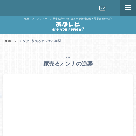
映画、アニメ、ドラマ、原作文庫本のレビューや無料動画＆電子書籍の紹介
お問い合わ
せ
ホーム
タグ : 家売るオンナの逆襲
TAG
家売るオンナの逆襲