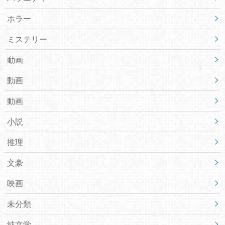
ホラー
ミステリー
動画
動画
動画
小説
推理
文豪
映画
未分類
純文学