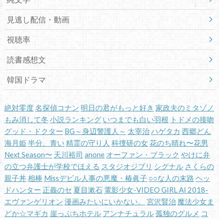
見逃し配信・動画
視聴率
読書感想文
韓国ドラマ
絶対零度
名探偵コナン
明日の君がもっと好き
家政夫のミタゾノ
もみ消して冬
小説ランキング
いつまでも白い羽根
トドメの接吻
グッド・ドクター
BG～身辺警護人～
太宰治
ハゲタカ
西郷どん
海月姫
半分、青い
精霊の守り人
科捜研の女
花のち晴れ〜花男
Next Season〜
天川裕司
anone
オーファン・ブラック
やけに弁
の立つ弁護士が学校でほえる
スタジオジブリ
シグナル
さくらの
親子丼
相棒
Missデビル人事の悪魔・椿眞子
○○な人の末路
ヘッ
ドハンター
正義のセ
夏目漱石
電影少女-VIDEO GIRL AI 2018-
エヴァンゲリオン
漫画みたいにいかない。
宮沢賢治
魔法少女ま
どか☆マギカ
崖っぷちホテル
アンナチュラル
孤独のグルメ
コ