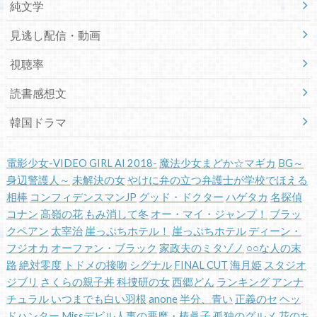
純文学
見逃し配信・動画
視聴率
読書感想文
韓国ドラマ
電影少女-VIDEO GIRL AI 2018-
魔法少女まどか☆マギカ
BG～
身辺警護人～
未解決の女
やけに弁の立つ弁護士が学校でほえる
相棒
コンフィデンスマンJP
グッド・ドクター
ハゲタカ
名探偵
コナン
高嶺の花
もみ消して冬
オー・マイ・ジャンプ！
ブラッ
クペアン
太宰治
崖っぷちホテル！
崖っぷちホテル
ディーン・
フジオカ
オーファン・ブラック
家政夫のミタゾノ
○○な人の末
路
絶対零度
トドメの接吻
シグナル
FINAL CUT
海月姫
スタジオ
ジブリ
さくらの親子丼
科捜研の女
西郷どん
ランキング
アンナ
チュラル
いつまでも白い羽根
anone
半分、青い
正義のセ
ヘッ
ドハンター
Missデビル人事の悪魔・椿眞子
孤独のグルメ
花のち