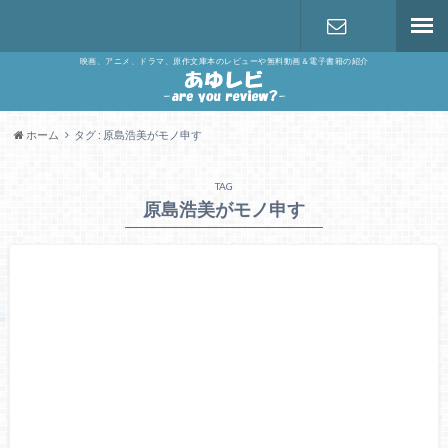
映画、アニメ、ドラマ、原作文庫本のレビューや無料動画＆電子書籍の紹介
お問い合わ
せ
ホーム
タグ : 原島浩美がモノ申す
TAG
原島浩美がモノ申す