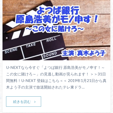
U-NEXTなら今すぐ「よつば銀行 原島浩美がモノ申す！～
この女に賭けろ～」の見逃し動画が見られます！ ＞＞31日
間無料！U-NEXT 登録はこちら＜＜ 2019年1月21日から真
木よう子の主演で放送開始されたテレ東ドラ…
続きを読む