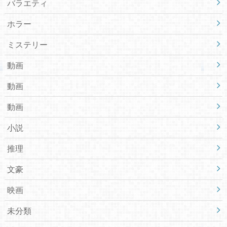
バラエティ
ホラー
ミステリー
動画
動画
動画
小説
推理
文豪
映画
未分類