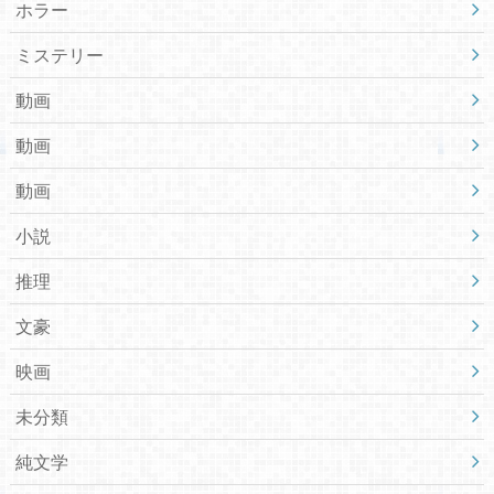
ホラー
ミステリー
動画
動画
動画
小説
推理
文豪
映画
未分類
純文学