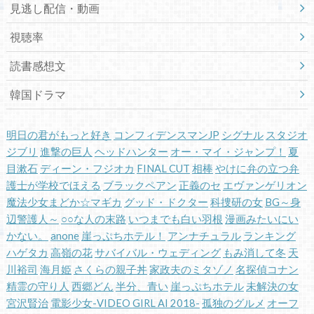
見逃し配信・動画
視聴率
読書感想文
韓国ドラマ
明日の君がもっと好き
コンフィデンスマンJP
シグナル
スタジオ
ジブリ
進撃の巨人
ヘッドハンター
オー・マイ・ジャンプ！
夏
目漱石
ディーン・フジオカ
FINAL CUT
相棒
やけに弁の立つ弁
護士が学校でほえる
ブラックペアン
正義のセ
エヴァンゲリオン
魔法少女まどか☆マギカ
グッド・ドクター
科捜研の女
BG～身
辺警護人～
○○な人の末路
いつまでも白い羽根
漫画みたいにい
かない。
anone
崖っぷちホテル！
アンナチュラル
ランキング
ハゲタカ
高嶺の花
サバイバル・ウェディング
もみ消して冬
天
川裕司
海月姫
さくらの親子丼
家政夫のミタゾノ
名探偵コナン
精霊の守り人
西郷どん
半分、青い
崖っぷちホテル
未解決の女
宮沢賢治
電影少女-VIDEO GIRL AI 2018-
孤独のグルメ
オーフ