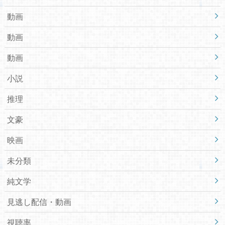
動画
動画
動画
小説
推理
文豪
映画
未分類
純文学
見逃し配信・動画
視聴率