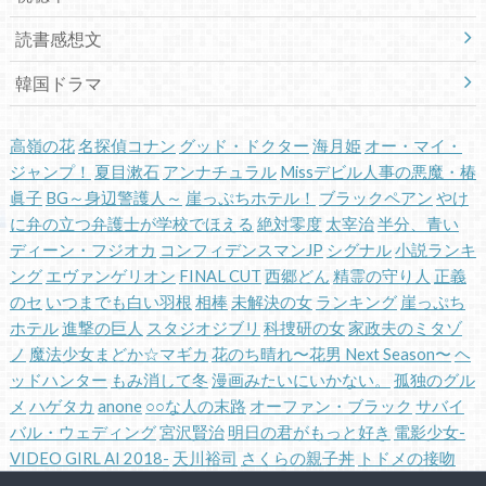
読書感想文
韓国ドラマ
高嶺の花
名探偵コナン
グッド・ドクター
海月姫
オー・マイ・
ジャンプ！
夏目漱石
アンナチュラル
Missデビル人事の悪魔・椿
眞子
BG～身辺警護人～
崖っぷちホテル！
ブラックペアン
やけ
に弁の立つ弁護士が学校でほえる
絶対零度
太宰治
半分、青い
ディーン・フジオカ
コンフィデンスマンJP
シグナル
小説ランキ
ング
エヴァンゲリオン
FINAL CUT
西郷どん
精霊の守り人
正義
のセ
いつまでも白い羽根
相棒
未解決の女
ランキング
崖っぷち
ホテル
進撃の巨人
スタジオジブリ
科捜研の女
家政夫のミタゾ
ノ
魔法少女まどか☆マギカ
花のち晴れ〜花男 Next Season〜
ヘ
ッドハンター
もみ消して冬
漫画みたいにいかない。
孤独のグル
メ
ハゲタカ
anone
○○な人の末路
オーファン・ブラック
サバイ
バル・ウェディング
宮沢賢治
明日の君がもっと好き
電影少女-
VIDEO GIRL AI 2018-
天川裕司
さくらの親子丼
トドメの接吻