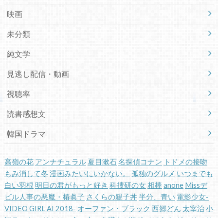
映画
未分類
純文学
見逃し配信・動画
視聴率
読書感想文
韓国ドラマ
高嶺の花
アンナチュラル
夏目漱石
名探偵コナン
トドメの接吻
もみ消して冬
漫画みたいにいかない。
孤独のグルメ
いつまでも
白い羽根
明日の君がもっと好き
科捜研の女
相棒
anone
Missデ
ビル人事の悪魔・椿眞子
さくらの親子丼
半分、青い
電影少女-
VIDEO GIRL AI 2018-
オーファン・ブラック
西郷どん
太宰治
小