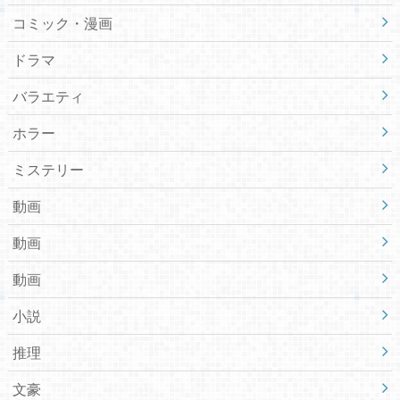
コミック・漫画
ドラマ
バラエティ
ホラー
ミステリー
動画
動画
動画
小説
推理
文豪