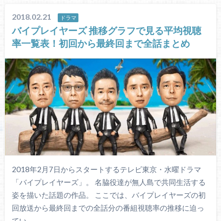
2018.02.21
ドラマ
バイプレイヤーズ 推移グラフで見る平均視聴
率一覧表！初回から最終回まで全話まとめ
2018年2月7日からスタートするテレビ東京・水曜ドラマ
「バイプレイヤーズ」。 名脇役達が無人島で共同生活する
姿を描いた話題の作品。 ここでは、バイプレイヤーズの初
回放送から最終回までの全話分の番組視聴率の推移に迫っ
てい…