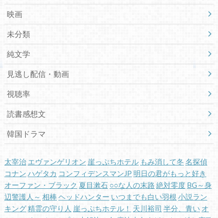
映画
未分類
純文学
見逃し配信・動画
視聴率
読書感想文
韓国ドラマ
太宰治
エヴァンゲリオン
崖っぷちホテル
もみ消して冬
名探偵
コナン
ハゲタカ
コンフィデンスマンJP
明日の君がもっと好き
オーファン・ブラック
夏目漱石
○○な人の末路
絶対零度
BG～身
辺警護人～
相棒
ヘッドハンター
いつまでも白い羽根
小説ラン
キング
精霊の守り人
崖っぷちホテル！
天川裕司
半分、青い
オ