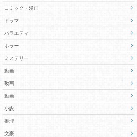
コミック・漫画
ドラマ
バラエティ
ホラー
ミステリー
動画
動画
動画
小説
推理
文豪