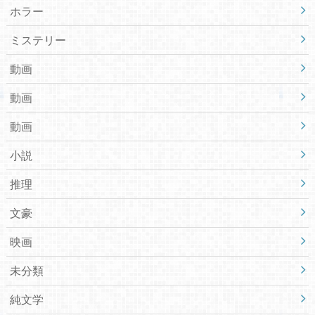
ホラー
ミステリー
動画
動画
動画
小説
推理
文豪
映画
未分類
純文学