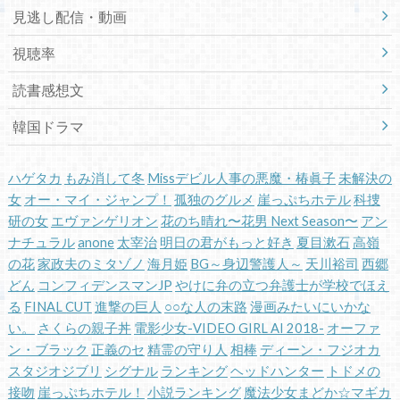
見逃し配信・動画
視聴率
読書感想文
韓国ドラマ
ハゲタカ
もみ消して冬
Missデビル人事の悪魔・椿眞子
未解決の
女
オー・マイ・ジャンプ！
孤独のグルメ
崖っぷちホテル
科捜
研の女
エヴァンゲリオン
花のち晴れ〜花男 Next Season〜
アン
ナチュラル
anone
太宰治
明日の君がもっと好き
夏目漱石
高嶺
の花
家政夫のミタゾノ
海月姫
BG～身辺警護人～
天川裕司
西郷
どん
コンフィデンスマンJP
やけに弁の立つ弁護士が学校でほえ
る
FINAL CUT
進撃の巨人
○○な人の末路
漫画みたいにいかな
い。
さくらの親子丼
電影少女-VIDEO GIRL AI 2018-
オーファ
ン・ブラック
正義のセ
精霊の守り人
相棒
ディーン・フジオカ
スタジオジブリ
シグナル
ランキング
ヘッドハンター
トドメの
接吻
崖っぷちホテル！
小説ランキング
魔法少女まどか☆マギカ