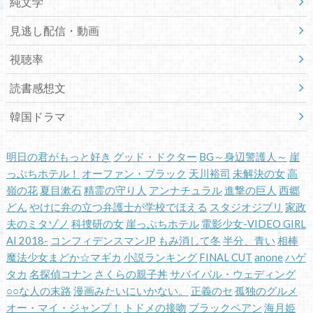
純文学
見逃し配信・動画
視聴率
読書感想文
韓国ドラマ
明日の君がもっと好き
グッド・ドクター
BG～身辺警護人～
崖
っぷちホテル！
オーファン・ブラック
天川裕司
未解決の女
高
嶺の花
夏目漱石
精霊の守り人
アンナチュラル
進撃の巨人
西郷
どん
やけに弁の立つ弁護士が学校でほえる
スタジオジブリ
家政
夫のミタゾノ
科捜研の女
崖っぷちホテル
電影少女-VIDEO GIRL
AI 2018-
コンフィデンスマンJP
もみ消して冬
半分、青い
相棒
魔法少女まどか☆マギカ
小説ランキング
FINAL CUT
anone
ハゲ
タカ
名探偵コナン
さくらの親子丼
サバイバル・ウェディング
○○な人の末路
漫画みたいにいかない。
正義のセ
孤独のグルメ
オー・マイ・ジャンプ！
トドメの接吻
ブラックペアン
海月姫