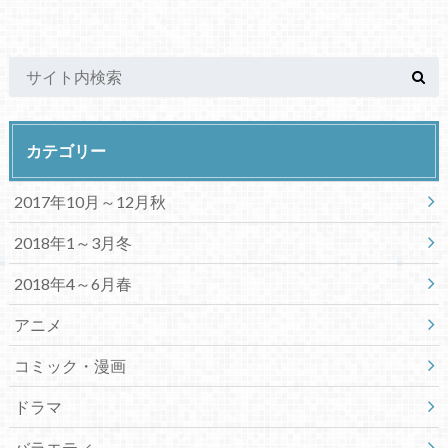
カテゴリー
2017年10月～12月秋
2018年1～3月冬
2018年4～6月春
アニメ
コミック・漫画
ドラマ
バラエティ