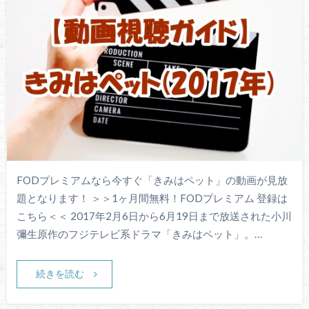
FODプレミアムなら今すぐ「きみはペット」の動画が見放
題となります！ ＞＞1ヶ月間無料！FODプレミアム 登録は
こちら＜＜ 2017年2月6日から6月19日まで放送された小川
彌生原作のフジテレビ系ドラマ「きみはペット」。…
続きを読む