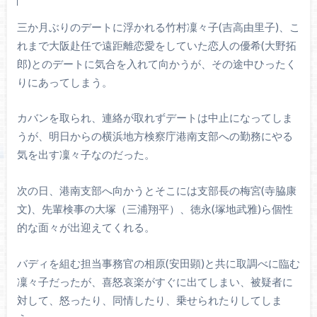
三か月ぶりのデートに浮かれる竹村凜々子(吉高由里子)、こ
れまで大阪赴任で遠距離恋愛をしていた恋人の優希(大野拓
郎)とのデートに気合を入れて向かうが、その途中ひったく
りにあってしまう。
カバンを取られ、連絡が取れずデートは中止になってしま
うが、明日からの横浜地方検察庁港南支部への勤務にやる
気を出す凜々子なのだった。
次の日、港南支部へ向かうとそこには支部長の梅宮(寺脇康
文)、先輩検事の大塚（三浦翔平）、徳永(塚地武雅)ら個性
的な面々が出迎えてくれる。
バディを組む担当事務官の相原(安田顕)と共に取調べに臨む
凜々子だったが、喜怒哀楽がすぐに出てしまい、被疑者に
対して、怒ったり、同情したり、乗せられたりしてしま