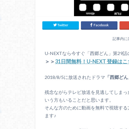
Twitter
Facebook
記事内に
U-NEXTなら今すぐ「西郷どん」第29
＞＞
31日間無料！U-NEXT 登録は
2018/8/5に放送されたドラマ
「西郷どん
残念ながらテレビ放送を見逃してしまっ
いう方もいることだと思います。
そんな方のために動画を無料で視聴する
ます♪